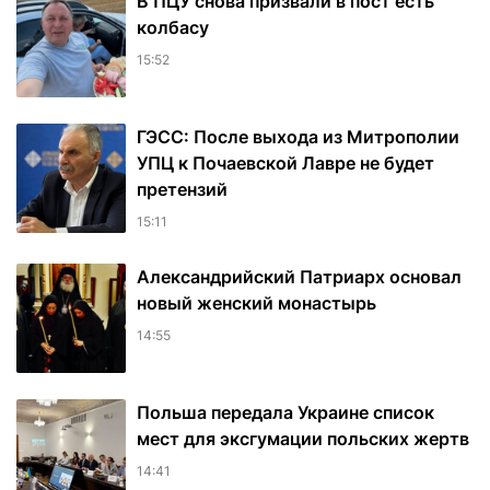
В ПЦУ снова призвали в пост есть
колбасу
15:52
ГЭСС: После выхода из Митрополии
УПЦ к Почаевской Лавре не будет
претензий
15:11
Александрийский Патриарх основал
новый женский монастырь
14:55
Польша передала Украине список
мест для эксгумации польских жертв
14:41