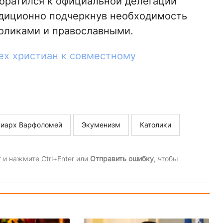
братился к официальной делегации
адиционно подчеркнув необходимость
оликами и православными.
ех христиан к совместному
риарх Варфоломей
Экуменизм
Католики
и нажмите Ctrl+Enter или
Отправить ошибку
, чтобы