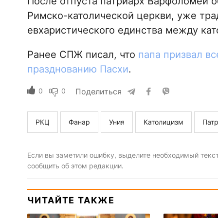
После отпуста патриарх Варфоломей о
Римско-католической церкви, уже тр
евхаристического единства между кат
Ранее СПЖ писал, что
папа призвал вс
празднованию Пасхи
.
0
0
Поделиться
РКЦ
Фанар
Уния
Католицизм
Пат
Если вы заметили ошибку, выделите необходимый текст 
сообщить об этом редакции.
ЧИТАЙТЕ ТАКЖЕ