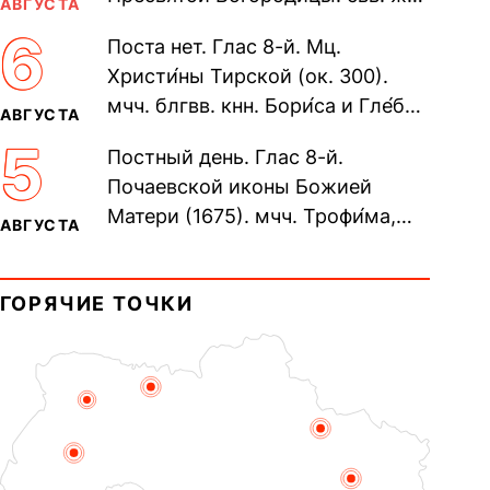
АВГУСТА
Олимпиа́ды, диаконисы (409) и
6
Поста нет. Глас 8-й. Мц.
прп. Евпракси́и девы,...
Христи́ны Тирской (ок. 300).
мчч. блгвв. кнн. Бори́са и Гле́ба,
АВГУСТА
во Святом Крещении Рома́на и
5
Постный день. Глас 8-й.
Дави́да (1015). Прп....
Почаевской иконы Божией
Матери (1675). мчч. Трофи́ма,
АВГУСТА
Фео́фила и с ними 13-ти
мучеников (284–305). прав.
ГОРЯЧИЕ ТОЧКИ
воина Фео́дора...