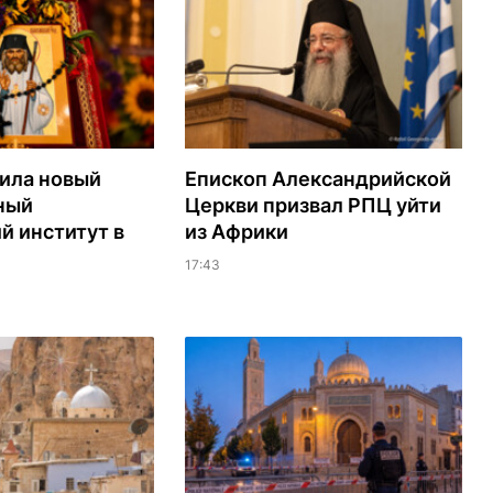
ила новый
Епископ Александрийской
ный
Церкви призвал РПЦ уйти
й институт в
из Африки
17:43