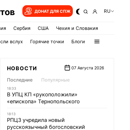
тов
RU
ДОНАТ ДЛЯ СПЖ
зия
Сербия
США
Чехия и Словакия
сли вслух
Горячие точки
Блоги
НОВОСТИ
07 Августа 2026
Последние
Популярные
18:33
В УПЦ КП «рукоположили»
«епископа» Тернопольского
18:13
РПЦЗ учредила новый
русскоязычный богословский