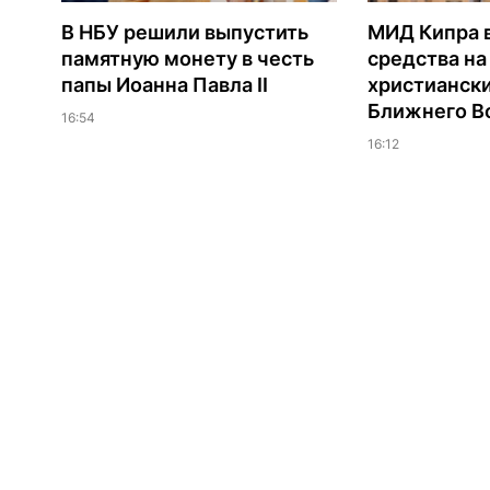
В НБУ решили выпустить
МИД Кипра 
памятную монету в честь
средства н
папы Иоанна Павла II
христианск
Ближнего В
16:54
16:12