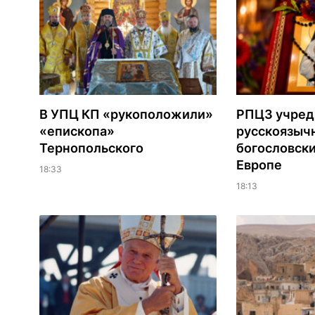
В УПЦ КП «рукоположили»
РПЦЗ учред
«епископа»
русскоязыч
Тернопольского
богословски
Европе
18:33
18:13