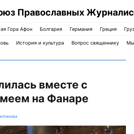
оюз Православных Журналис
ая Гора Афон
Болгария
Германия
Греция
Гру
ковь
История и культура
Вопрос священнику
Мы
лилась вместе с
меем на Фанаре
антинова