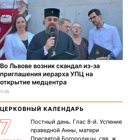
Во Львове возник скандал из-за
приглашения иерарха УПЦ на
открытие медцентра
11:55
ЦЕРКОВНЫЙ КАЛЕНДАРЬ
7
Постный день. Глас 8-й. Успение
праведной Анны, матери
Пресвятой Богородицы. свв. жен