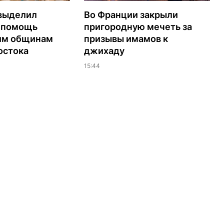
выделил
Во Франции закрыли
а помощь
пригородную мечеть за
им общинам
призывы имамов к
остока
джихаду
15:44