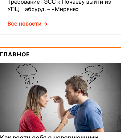
Требование ГЭСС к Почаеву выйти из
УПЦ – абсурд, – «Миряне»
Все новости
ГЛАВНОЕ
Как вести себя с неверующими