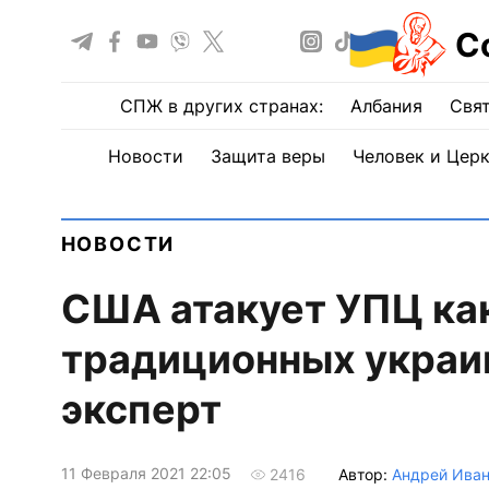
С
СПЖ в других странах:
Албания
Свят
Новости
Защита веры
Человек и Цер
НОВОСТИ
США атакует УПЦ ка
традиционных украин
эксперт
11 Февраля 2021 22:05
Автор:
Андрей Ива
2416