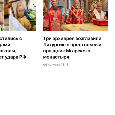
стились с
Три архиерея возглавили
цами
Литургию в престольный
 школы,
праздник Мгарского
т удара РФ
монастыря
06 Августа 18:18