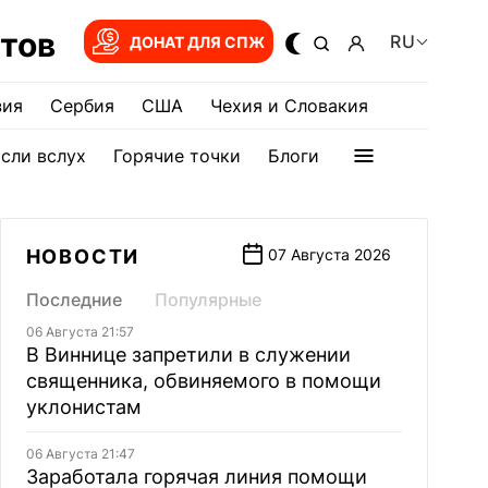
тов
RU
ДОНАТ ДЛЯ СПЖ
зия
Сербия
США
Чехия и Словакия
сли вслух
Горячие точки
Блоги
НОВОСТИ
07 Августа 2026
Последние
Популярные
06 Августа 21:57
В Виннице запретили в служении
священника, обвиняемого в помощи
уклонистам
06 Августа 21:47
Заработала горячая линия помощи