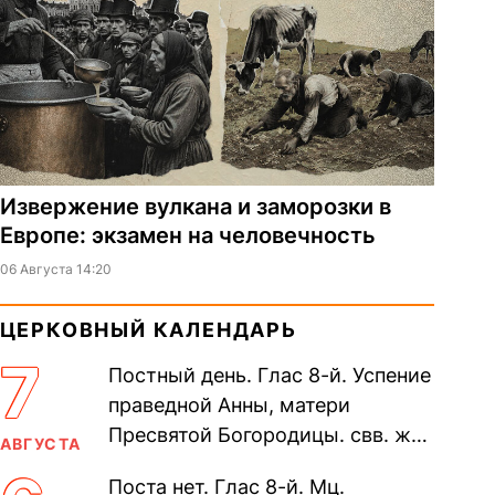
Извержение вулкана и заморозки в
Европе: экзамен на человечность
06 Августа 14:20
ЦЕРКОВНЫЙ КАЛЕНДАРЬ
7
Постный день. Глас 8-й. Успение
праведной Анны, матери
Пресвятой Богородицы. свв. жен
АВГУСТА
Олимпиа́ды, диаконисы (409) и
Поста нет. Глас 8-й. Мц.
прп. Евпракси́и девы,...