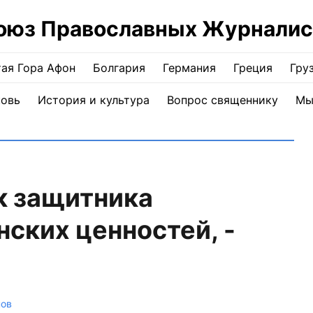
оюз Православных Журналис
ая Гора Афон
Болгария
Германия
Греция
Гру
ковь
История и культура
Вопрос священнику
Мы
к защитника
ских ценностей, -
нов