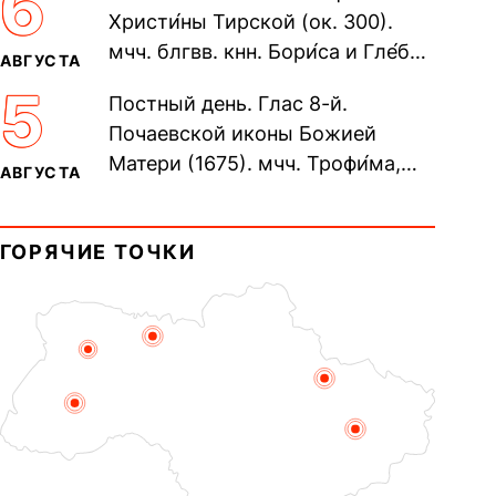
6
Христи́ны Тирской (ок. 300).
мчч. блгвв. кнн. Бори́са и Гле́ба,
АВГУСТА
во Святом Крещении Рома́на и
5
Постный день. Глас 8-й.
Дави́да (1015). Прп....
Почаевской иконы Божией
Матери (1675). мчч. Трофи́ма,
АВГУСТА
Фео́фила и с ними 13-ти
мучеников (284–305). прав.
ГОРЯЧИЕ ТОЧКИ
воина Фео́дора...