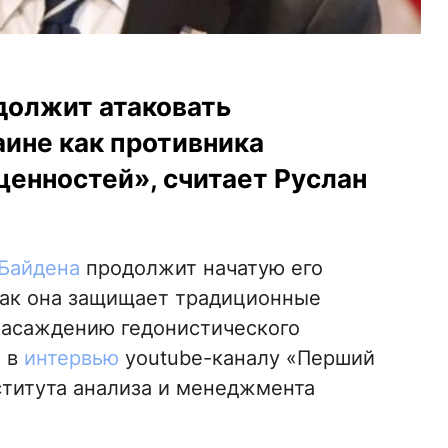
должит атаковать
аине как противника
енностей», считает Руслан
Байдена
продолжит начатую его
как она защищает традиционные
насаждению гедонистического
л в
интервью
youtube-каналу «Перший
ститута анализа и менеджмента