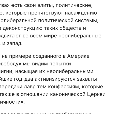
вах есть свои элиты, политические,
е, которые препятствуют насаждению
еолиберальной политической системы,
а деконструкцию таких обществ и
одвигают во всем мире неолиберальные
 и запад.
и на примере созданного в Америке
свободу» мы видим попытки
игии, насыщая их неолиберальными
йшие год-два активизируются захваты
 передачи лавр тем конфессиям, которые
также в отношении канонической Церкви
аичности».