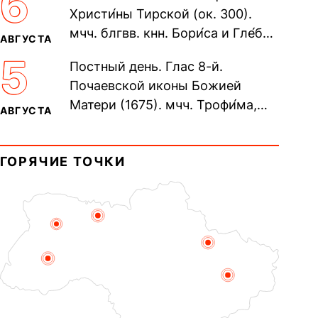
6
Христи́ны Тирской (ок. 300).
мчч. блгвв. кнн. Бори́са и Гле́ба,
АВГУСТА
во Святом Крещении Рома́на и
5
Постный день. Глас 8-й.
Дави́да (1015). Прп....
Почаевской иконы Божией
Матери (1675). мчч. Трофи́ма,
АВГУСТА
Фео́фила и с ними 13-ти
мучеников (284–305). прав.
ГОРЯЧИЕ ТОЧКИ
воина Фео́дора...