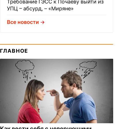
Требование ГЭСС к Почаеву выйти из
УПЦ – абсурд, – «Миряне»
Все новости
ГЛАВНОЕ
Как вести себя с неверующими