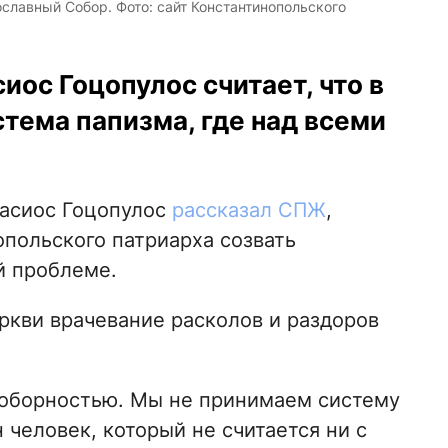
лавный Собор. Фото: сайт Константинопольского
иос Гоцопулос считает, что в
тема папизма, где над всеми
тасиос Гоцопулос
рассказал СПЖ
,
опольского патриарха созвать
й проблеме.
ркви врачевание расколов и раздоров
соборностью. Мы не принимаем систему
 человек, который не считается ни с