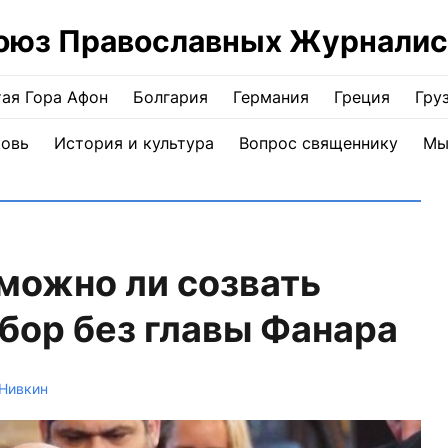
оюз Православных Журналис
ая Гора Афон
Болгария
Германия
Греция
Гру
ковь
История и культура
Вопрос священнику
Мы
 можно ли созвать
бор без главы Фанара
Нивкин