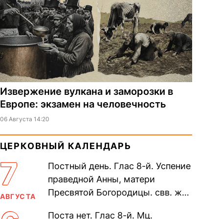
Извержение вулкана и заморозки в
Европе: экзамен на человечность
06 Августа 14:20
ЦЕРКОВНЫЙ КАЛЕНДАРЬ
7
Постный день. Глас 8-й. Успение
праведной Анны, матери
Пресвятой Богородицы. свв. жен
АВГУСТА
Олимпиа́ды, диаконисы (409) и
Поста нет. Глас 8-й. Мц.
прп. Евпракси́и девы,...