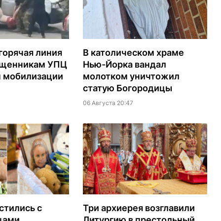
горячая линия
В католическом храме
ященникам УПЦ
Нью-Йорка вандал
м мобилизации
молотком уничтожил
статую Богородицы
06 Августа 20:47
стились с
Три архиерея возглавили
цами
Литургию в престольный