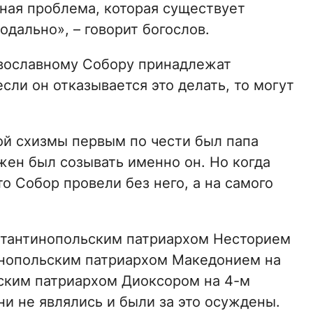
зная проблема, которая существует
одально», – говорит богослов.
авославному Собору принадлежат
сли он отказывается это делать, то могут
ой схизмы первым по чести был папа
жен был созывать именно он. Но когда
то Собор провели без него, а на самого
стантинопольским патриархом Несторием
инопольским патриархом Македонием на
ским патриархом Диоксором на 4-м
и не являлись и были за это осуждены.