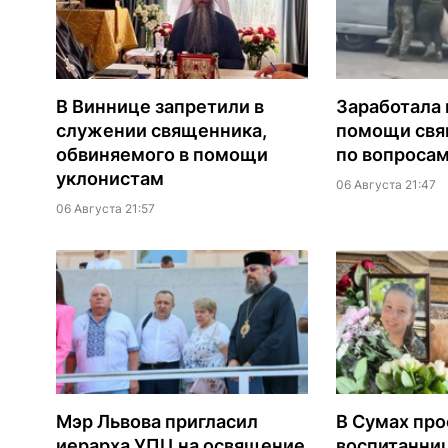
В Виннице запретили в
Заработала 
служении священника,
помощи св
обвиняемого в помощи
по вопроса
уклонистам
06 Августа 21:47
06 Августа 21:57
Мэр Львова пригласил
В Сумах про
иерарха УПЦ на освящение
воспитанни