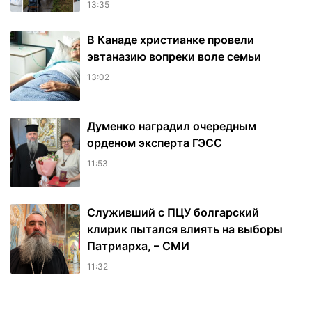
13:35
В Канаде христианке провели
эвтаназию вопреки воле семьи
13:02
Думенко наградил очередным
орденом эксперта ГЭСС
11:53
Служивший с ПЦУ болгарский
клирик пытался влиять на выборы
Патриарха, – СМИ
11:32