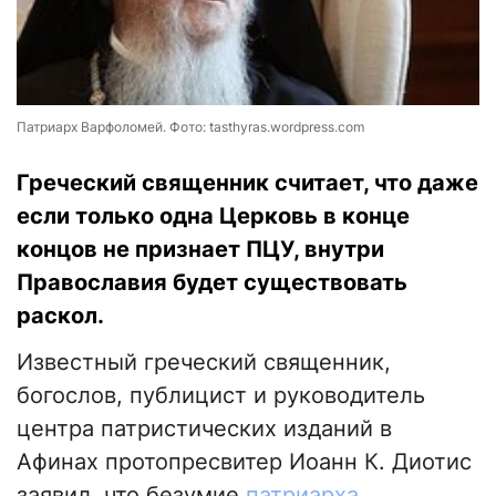
Патриарх Варфоломей. Фото: tasthyras.wordpress.com
Греческий священник считает, что даже
если только одна Церковь в конце
концов не признает ПЦУ, внутри
Православия будет существовать
раскол.
Известный греческий священник,
богослов, публицист и руководитель
центра патристических изданий в
Афинах протопресвитер Иоанн К. Диотис
заявил, что безумие
патриарха