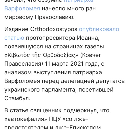
Варфоломея
нанесло много ран
мировому Православию.
Издание Оrthodoxostypos
опубликовало
статью
протопресвитера Иоанна,
появившуюся на страницах газеты
«Κιβωτὸς τῆς Ὀρθοδοξίας» (Ковчег
Православия) 11 марта 2021 года, с
анализом выступления патриарха
Варфоломея перед делегацией депутатов
украинского парламента, посетившей
Стамбул.
В статье священник подчеркнул, что
«автокефалия» ПЦУ «со лже-
предстоятелем и лже-Епископом