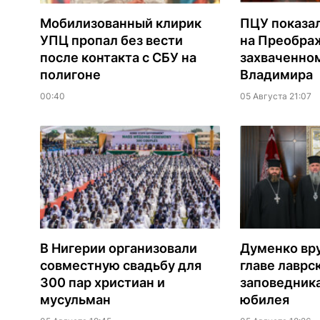
Мобилизованный клирик
ПЦУ показа
УПЦ пропал без вести
на Преобра
после контакта с СБУ на
захваченно
полигоне
Владимира
00:40
05 Августа 21:07
В Нигерии организовали
Думенко вр
совместную свадьбу для
главе лаврс
300 пар христиан и
заповедника
мусульман
юбилея