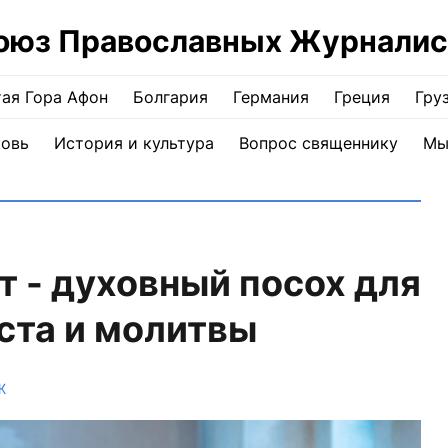
оюз Православных Журналис
ая Гора Афон
Болгария
Германия
Греция
Гру
ковь
История и культура
Вопрос священнику
Мы
 - духовный посох для
ста и молитвы
Ж