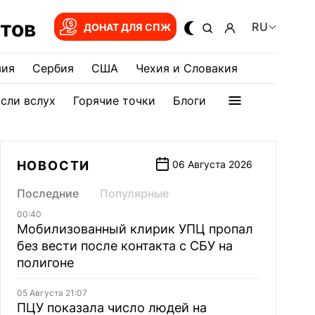
тов
RU
ДОНАТ ДЛЯ СПЖ
зия
Сербия
США
Чехия и Словакия
сли вслух
Горячие точки
Блоги
НОВОСТИ
06 Августа 2026
Последние
Популярные
00:40
Мобилизованный клирик УПЦ пропал
без вести после контакта с СБУ на
полигоне
05 Августа 21:07
ПЦУ показала число людей на