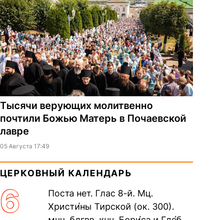
Тысячи верующих молитвенно
почтили Божью Матерь в Почаевской
лавре
05 Августа 17:49
ЦЕРКОВНЫЙ КАЛЕНДАРЬ
6
Поста нет. Глас 8-й. Мц.
Христи́ны Тирской (ок. 300).
мчч. блгвв. кнн. Бори́са и Гле́ба,