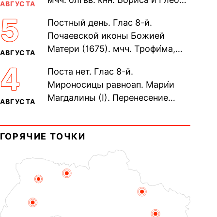
АВГУСТА
во Святом Крещении Рома́на и
5
Постный день. Глас 8-й.
Дави́да (1015). Прп....
Почаевской иконы Божией
Матери (1675). мчч. Трофи́ма,
АВГУСТА
Фео́фила и с ними 13-ти
4
Поста нет. Глас 8-й.
мучеников (284–305). прав.
Мироносицы равноап. Мари́и
воина Фео́дора...
Магдалины (I). Перенесение
АВГУСТА
мощей сщмч. Фо́ки, епископа
Синопского (403–404). Прп.
ГОРЯЧИЕ ТОЧКИ
Корни́лия...