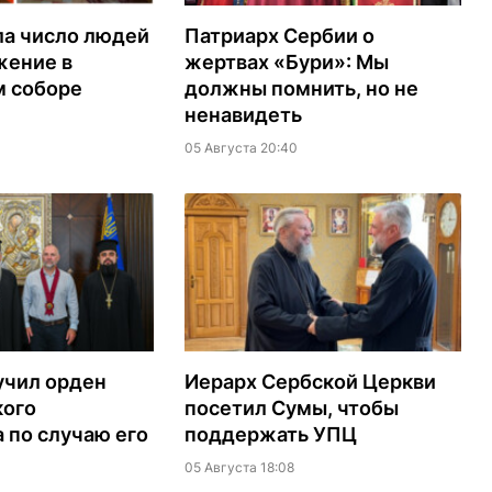
ла число людей
Патриарх Сербии о
жение в
жертвах «Бури»: Мы
м соборе
должны помнить, но не
ненавидеть
05 Августа 20:40
учил орден
Иерарх Сербской Церкви
кого
посетил Сумы, чтобы
 по случаю его
поддержать УПЦ
05 Августа 18:08