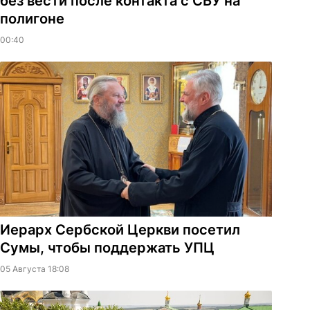
без вести после контакта с СБУ на
полигоне
00:40
Иерарх Сербской Церкви посетил
Сумы, чтобы поддержать УПЦ
05 Августа 18:08