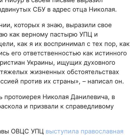
м Нибур в своем письме выразил
ыдвинутых СБУ в адрес отца Николая.
ии, которых я знаю, выразили свое
аю как верному пастырю УПЦ и
ели, как я их воспринимал с тех пор, как
ись его ответственностью как истинного
христиан Украины, ищущих духовного
 тяжелых жизненных обстоятельствах
сией против их страны», – написал он.
 протоиерея Николая Данилевича, в
раскола и призвали к справедливому
лавы ОВЦС УПЦ
выступила православная