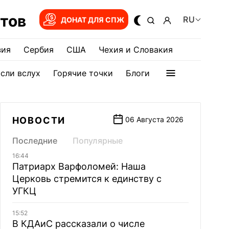
тов
RU
ДОНАТ ДЛЯ СПЖ
зия
Сербия
США
Чехия и Словакия
сли вслух
Горячие точки
Блоги
НОВОСТИ
06 Августа 2026
Последние
Популярные
16:44
Патриарх Варфоломей: Наша
Церковь стремится к единству с
УГКЦ
15:52
В КДАиС рассказали о числе