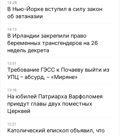
14:28
В Нью-Йорке вступил в силу закон
об эвтаназии
14:13
В Ирландии закрепили право
беременных трансгендеров на 26
недель декрета
13:51
Требование ГЭСС к Почаеву выйти из
УПЦ – абсурд, – «Миряне»
13:18
На юбилей Патриарха Варфоломея
приедут главы двух поместных
Церквей
12:21
Католический епископ объявил, что