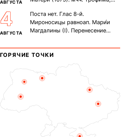
АВГУСТА
Фео́фила и с ними 13-ти
4
Поста нет. Глас 8-й.
мучеников (284–305). прав.
Мироносицы равноап. Мари́и
воина Фео́дора...
Магдалины (I). Перенесение
АВГУСТА
мощей сщмч. Фо́ки, епископа
Синопского (403–404). Прп.
ГОРЯЧИЕ ТОЧКИ
Корни́лия...