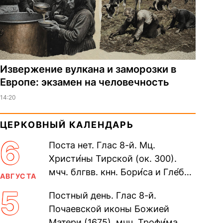
Извержение вулкана и заморозки в
Европе: экзамен на человечность
14:20
ЦЕРКОВНЫЙ КАЛЕНДАРЬ
6
Поста нет. Глас 8-й. Мц.
Христи́ны Тирской (ок. 300).
мчч. блгвв. кнн. Бори́са и Гле́ба,
АВГУСТА
во Святом Крещении Рома́на и
5
Постный день. Глас 8-й.
Дави́да (1015). Прп....
Почаевской иконы Божией
Матери (1675). мчч. Трофи́ма,