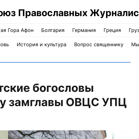
оюз Православных Журналис
ая Гора Афон
Болгария
Германия
Греция
Гру
ковь
История и культура
Вопрос священнику
Мы
тские богословы
ту замглавы ОВЦС УПЦ