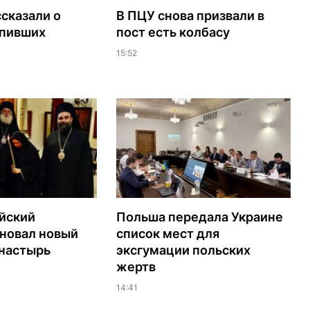
сказали о
В ПЦУ снова призвали в
упивших
пост есть колбасу
15:52
йский
Польша передала Украине
сновал новый
список мест для
настырь
эксгумации польских
жертв
14:41