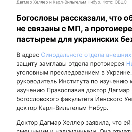
Дагмар Хеллер и Карл-Вильгельм Нибур. Фото: ОВЦС
Богословы рассказали, что 
не связаны с МП, а протоиер
пастырем для украинских бе
В адрес
Синодального отдела внешних
защиту замглавы отдела протоиерея
Н
уголовным преследованием в Украине
руководитель Института по изучению 
изучению Православия доктор Дагмар 
богословского факультета Йенского У
доктор Карл-Вильгельм Нибур.
Доктор Дагмар Хеллер заявила, что е
смешными и надуманными. Она отметил