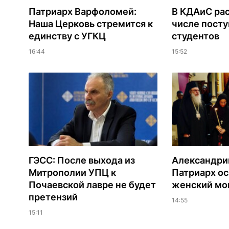
Патриарх Варфоломей:
В КДАиС рас
Наша Церковь стремится к
числе пост
единству с УГКЦ
студентов
16:44
15:52
ГЭСС: После выхода из
Александри
Митрополии УПЦ к
Патриарх о
Почаевской лавре не будет
женский мо
претензий
14:55
15:11