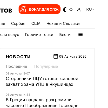
тов
RU
ДОНАТ ДЛЯ СПЖ
зия
Сербия
США
Чехия и Словакия
сли вслух
Горячие точки
Блоги
НОВОСТИ
09 Августа 2026
Последние
Популярные
08 Августа 19:07
Сторонники ПЦУ готовят силовой
захват храма УПЦ в Якушинцах
08 Августа 14:38
В Греции вандалы разгромили
часовню Преображения Господня