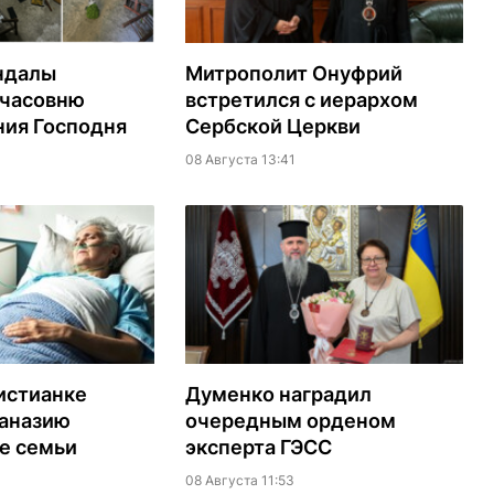
ндалы
Митрополит Онуфрий
 часовню
встретился с иерархом
ия Господня
Сербской Церкви
08 Августа 13:41
истианке
Думенко наградил
таназию
очередным орденом
е семьи
эксперта ГЭСС
08 Августа 11:53