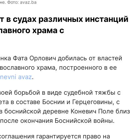
е. Фото: avaz.ba
т в судах различных инстанций
лавного храма с
нка Фата Орлович добилась от властей
вославного храма, построенного в ее
nevni avaz
.
воей борьбой в виде судебной тяжбы с
та в составе Боснии и Герцеговины, с
м в боснийской деревне Коневич Поле близ
т после окончания Боснийской войны.
оглашения гарантируется право на