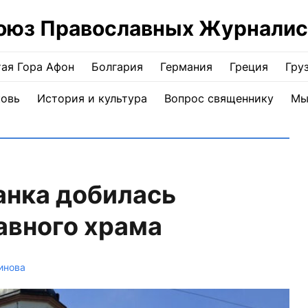
оюз Православных Журналис
ая Гора Афон
Болгария
Германия
Греция
Гру
ковь
История и культура
Вопрос священнику
Мы
анка добилась
авного храма
инова