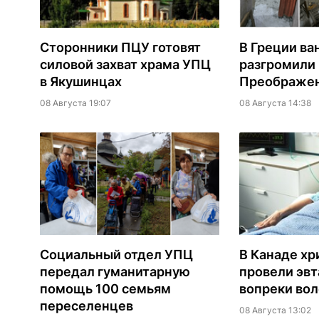
Сторонники ПЦУ готовят
В Греции ва
силовой захват храма УПЦ
разгромили
в Якушинцах
Преображен
08 Августа 19:07
08 Августа 14:38
Социальный отдел УПЦ
В Канаде хр
передал гуманитарную
провели эв
помощь 100 семьям
вопреки вол
переселенцев
08 Августа 13:02