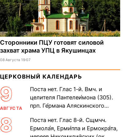
Сторонники ПЦУ готовят силовой
захват храма УПЦ в Якушинцах
08 Августа 19:07
ЦЕРКОВНЫЙ КАЛЕНДАРЬ
9
Поста нет. Глас 1-й. Вмч. и
целителя Пантелеи́мона (305).
прп. Ге́рмана Аляскинского
АВГУСТА
(прославление 1970). Блж.
8
Поста нет. Глас 8-й. Сщмчч.
Николая Кочанова, Христа
Ермола́я, Ерми́ппа и Ермокра́та,
ради...
иереев Никомидийских (ок.