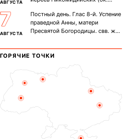
АВГУСТА
305). Прп. Моисе́я У́грина,
7
Постный день. Глас 8-й. Успение
Печерского, в Ближних
праведной Анны, матери
пещерах...
Пресвятой Богородицы. свв. жен
АВГУСТА
Олимпиа́ды, диаконисы (409) и
прп. Евпракси́и девы,...
ГОРЯЧИЕ ТОЧКИ