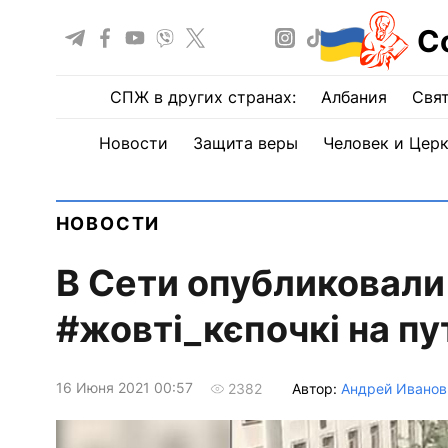
С
СПЖ в других странах:
Албания
Свят
Новости
Защита веры
Человек и Цер
НОВОСТИ
В Сети опубликовали
#жовті_кєпочкі на п
16 Июня 2021 00:57
Автор:
Андрей Иванов
2382