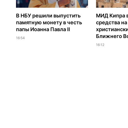
В НБУ решили выпустить
МИД Кипра 
памятную монету в честь
средства н
папы Иоанна Павла II
христианск
Ближнего В
16:54
16:12