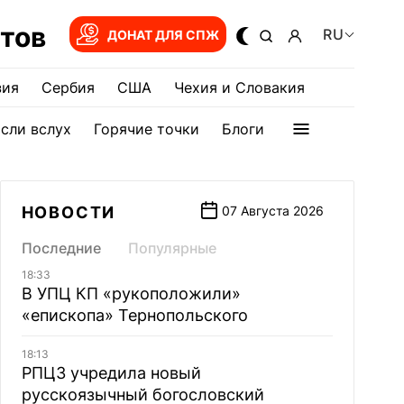
тов
RU
ДОНАТ ДЛЯ СПЖ
зия
Сербия
США
Чехия и Словакия
сли вслух
Горячие точки
Блоги
НОВОСТИ
07 Августа 2026
Последние
Популярные
18:33
В УПЦ КП «рукоположили»
«епископа» Тернопольского
18:13
РПЦЗ учредила новый
русскоязычный богословский