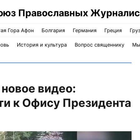
оюз Православных Журналис
ая Гора Афон
Болгария
Германия
Греция
Гру
ковь
История и культура
Вопрос священнику
Мы
 новое видео:
ути к Офису Президента