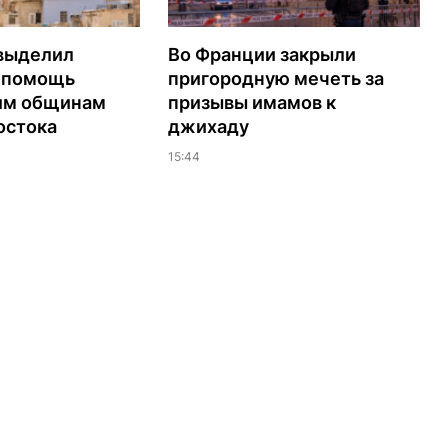
выделил
Во Франции закрыли
а помощь
пригородную мечеть за
им общинам
призывы имамов к
остока
джихаду
15:44