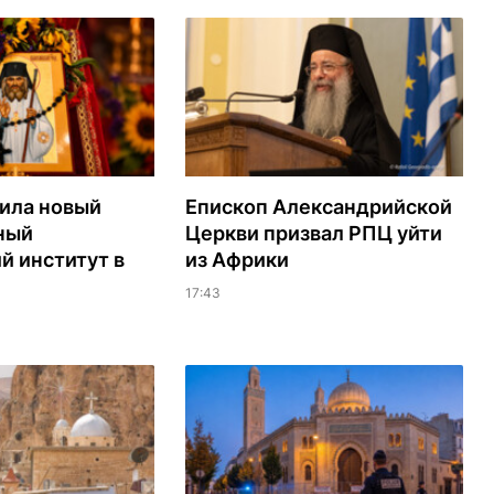
ила новый
Епископ Александрийской
ный
Церкви призвал РПЦ уйти
й институт в
из Африки
17:43