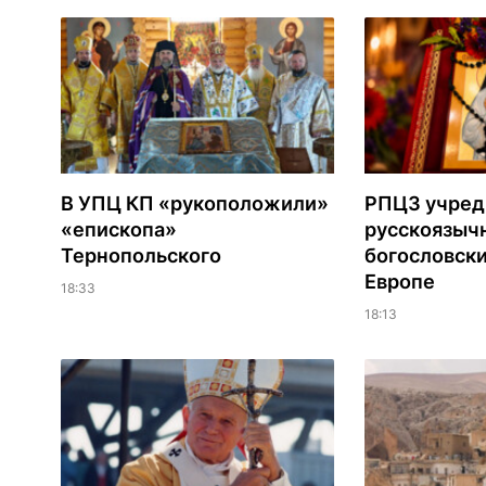
В УПЦ КП «рукоположили»
РПЦЗ учред
«епископа»
русскоязыч
Тернопольского
богословски
Европе
18:33
18:13