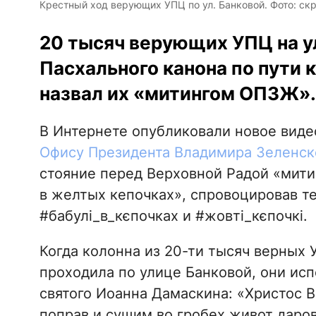
Крестный ход верующих УПЦ по ул. Банковой. Фото: ск
20 тысяч верующих УПЦ на у
Пасхального канона по пути 
назвал их «митингом ОПЗЖ».
В Интернете опубликовали новое виде
Офису Президента Владимира Зеленск
стояние перед Верховной Радой «мити
в желтых кепочках», спровоцировав 
#бабулі_в_кєпочках и #жовті_кєпочкі.
Когда колонна из 20-ти тысяч верных
проходила по улице Банковой, они ис
святого Иоанна Дамаскина: «Христос 
поправ и сущим во гробех живот даров