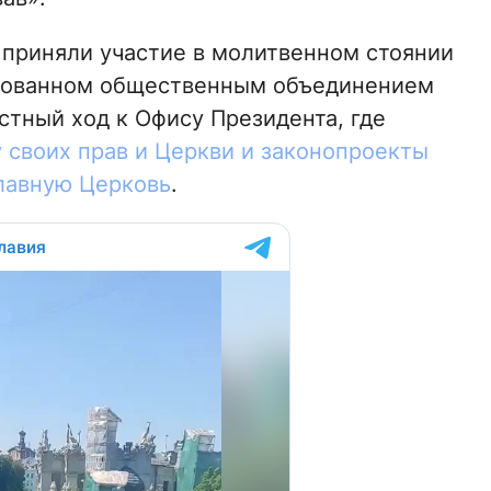
приняли участие в молитвенном стоянии
ированном общественным объединением
стный ход к Офису Президента, где
 своих прав и Церкви и законопроекты
лавную Церковь
.