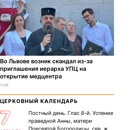
Во Львове возник скандал из-за
приглашения иерарха УПЦ на
открытие медцентра
11:55
ЦЕРКОВНЫЙ КАЛЕНДАРЬ
7
Постный день. Глас 8-й. Успение
праведной Анны, матери
Пресвятой Богородицы. свв. жен