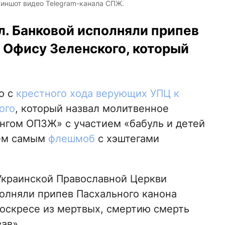
риншот видео Telegram-канала СПЖ.
л. Банковой исполняли припев
к Офису Зеленского, который
о с
крестного хода верующих УПЦ к
ого
, который назвал молитвенное
нгом ОПЗЖ» с участием «бабуль и детей
тем самым
флешмоб
с хэштегами
 Украинской Православной Церкви
полняли припев Пасхального канона
Воскресе из мертвых, смертию смерть
ав».