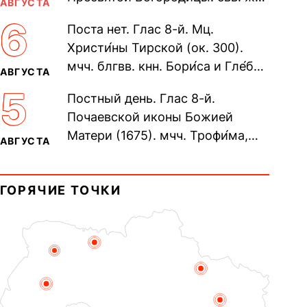
АВГУСТА
Олимпиа́ды, диаконисы (409) и
6
Поста нет. Глас 8-й. Мц.
прп. Евпракси́и девы,...
Христи́ны Тирской (ок. 300).
мчч. блгвв. кнн. Бори́са и Гле́ба,
АВГУСТА
во Святом Крещении Рома́на и
5
Постный день. Глас 8-й.
Дави́да (1015). Прп....
Почаевской иконы Божией
Матери (1675). мчч. Трофи́ма,
АВГУСТА
Фео́фила и с ними 13-ти
мучеников (284–305). прав.
ГОРЯЧИЕ ТОЧКИ
воина Фео́дора...