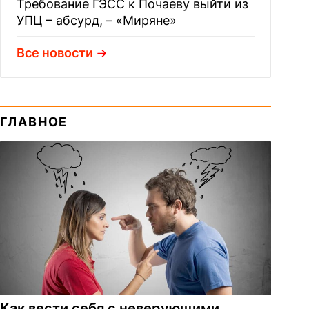
Требование ГЭСС к Почаеву выйти из
УПЦ – абсурд, – «Миряне»
Все новости
ГЛАВНОЕ
Как вести себя с неверующими