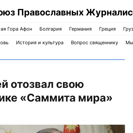
оюз Православных Журналис
ая Гора Афон
Болгария
Германия
Греция
Гру
ковь
История и культура
Вопрос священнику
Мы
й отозвал свою
ике «Саммита мира»
Ж