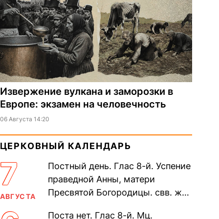
Извержение вулкана и заморозки в
Европе: экзамен на человечность
06 Августа 14:20
ЦЕРКОВНЫЙ КАЛЕНДАРЬ
7
Постный день. Глас 8-й. Успение
праведной Анны, матери
Пресвятой Богородицы. свв. жен
АВГУСТА
Олимпиа́ды, диаконисы (409) и
Поста нет. Глас 8-й. Мц.
прп. Евпракси́и девы,...