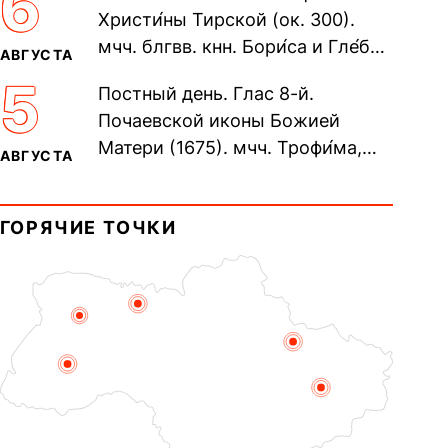
6
Христи́ны Тирской (ок. 300).
мчч. блгвв. кнн. Бори́са и Гле́ба,
АВГУСТА
во Святом Крещении Рома́на и
5
Постный день. Глас 8-й.
Дави́да (1015). Прп....
Почаевской иконы Божией
Матери (1675). мчч. Трофи́ма,
АВГУСТА
Фео́фила и с ними 13-ти
мучеников (284–305). прав.
ГОРЯЧИЕ ТОЧКИ
воина Фео́дора...