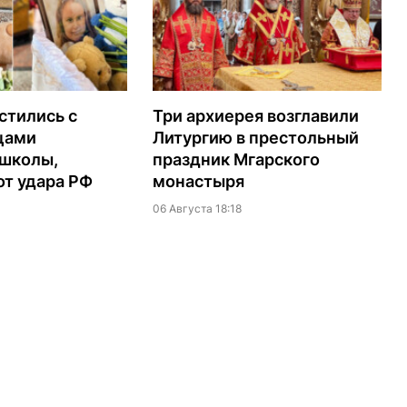
стились с
Три архиерея возглавили
цами
Литургию в престольный
 школы,
праздник Мгарского
т удара РФ
монастыря
06 Августа 18:18