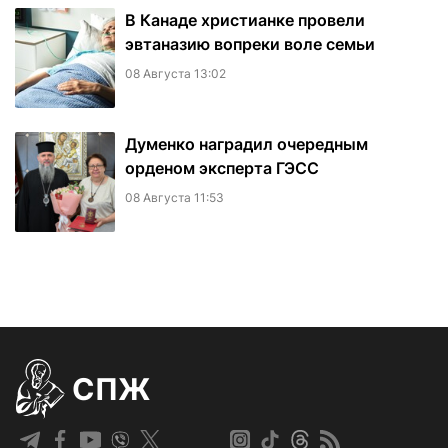
В Канаде христианке провели
эвтаназию вопреки воле семьи
08 Августа 13:02
Думенко наградил очередным
орденом эксперта ГЭСС
08 Августа 11:53
СПЖ