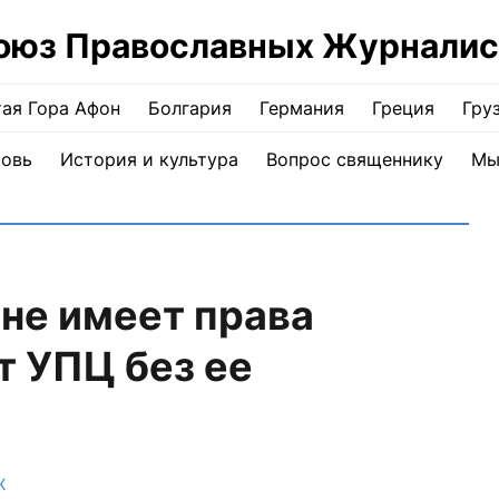
оюз Православных Журналис
ая Гора Афон
Болгария
Германия
Греция
Гру
ковь
История и культура
Вопрос священнику
Мы
не имеет права
 УПЦ без ее
Ж