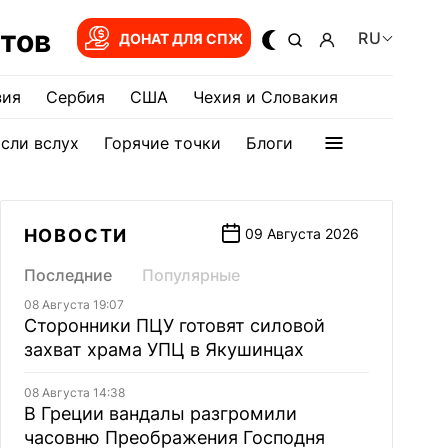
тов
RU
ДОНАТ ДЛЯ СПЖ
зия
Сербия
США
Чехия и Словакия
сли вслух
Горячие точки
Блоги
НОВОСТИ
09 Августа 2026
Последние
Популярные
08 Августа 19:07
Сторонники ПЦУ готовят силовой
захват храма УПЦ в Якушинцах
08 Августа 14:38
В Греции вандалы разгромили
часовню Преображения Господня