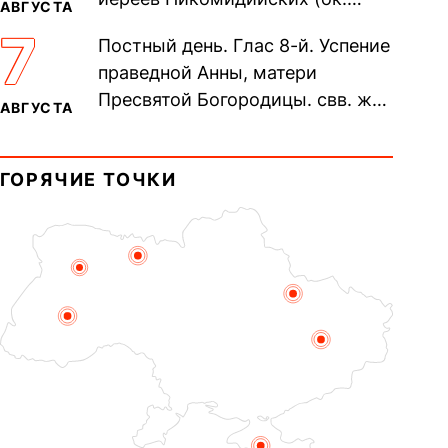
АВГУСТА
305). Прп. Моисе́я У́грина,
7
Постный день. Глас 8-й. Успение
Печерского, в Ближних
праведной Анны, матери
пещерах...
Пресвятой Богородицы. свв. жен
АВГУСТА
Олимпиа́ды, диаконисы (409) и
прп. Евпракси́и девы,...
ГОРЯЧИЕ ТОЧКИ