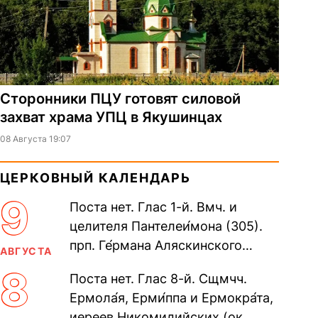
Сторонники ПЦУ готовят силовой
захват храма УПЦ в Якушинцах
08 Августа 19:07
ЦЕРКОВНЫЙ КАЛЕНДАРЬ
9
Поста нет. Глас 1-й. Вмч. и
целителя Пантелеи́мона (305).
прп. Ге́рмана Аляскинского
АВГУСТА
(прославление 1970). Блж.
8
Поста нет. Глас 8-й. Сщмчч.
Николая Кочанова, Христа
Ермола́я, Ерми́ппа и Ермокра́та,
ради...
иереев Никомидийских (ок.