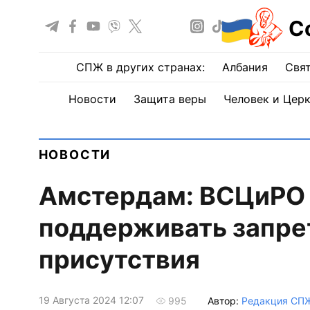
С
СПЖ в других странах:
Албания
Свят
Новости
Защита веры
Человек и Цер
НОВОСТИ
Амстердам: ВСЦиРО 
поддерживать запрет
присутствия
19 Августа 2024 12:07
Автор:
Редакция СП
995