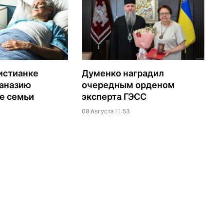
истианке
Думенко наградил
таназию
очередным орденом
е семьи
эксперта ГЭСС
08 Августа 11:53