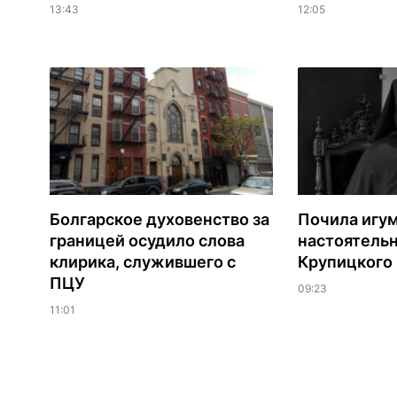
13:43
12:05
Болгарское духовенство за
Почила игу
границей осудило слова
настоятель
клирика, служившего с
Крупицкого
ПЦУ
09:23
11:01