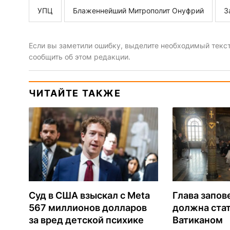
УПЦ
Блаженнейший Митрополит Онуфрий
З
Если вы заметили ошибку, выделите необходимый текст 
сообщить об этом редакции.
ЧИТАЙТЕ ТАКЖЕ
Суд в США взыскал с Meta
Глава запов
567 миллионов долларов
должна ста
за вред детской психике
Ватиканом