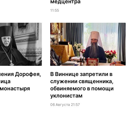
медцентра
11:55
мения Дорофея,
В Виннице запретили в
ница
служении священника,
 монастыря
обвиняемого в помощи
уклонистам
06 Августа 21:57