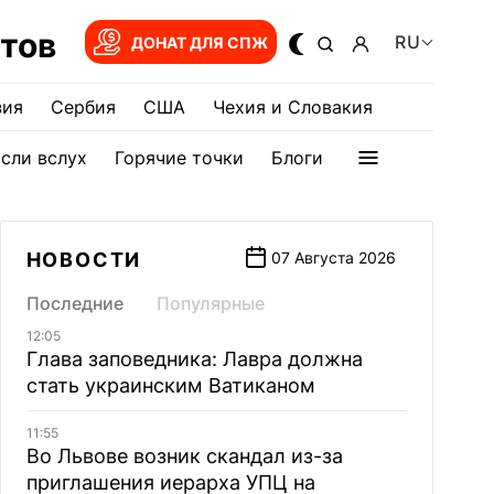
тов
RU
ДОНАТ ДЛЯ СПЖ
зия
Сербия
США
Чехия и Словакия
сли вслух
Горячие точки
Блоги
НОВОСТИ
07 Августа 2026
Последние
Популярные
12:05
Глава заповедника: Лавра должна
стать украинским Ватиканом
11:55
Во Львове возник скандал из-за
приглашения иерарха УПЦ на