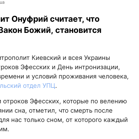
ua
т Онуфрий считает, что
Закон Божий, становится
итрополит Киевский и всея Украины
троков Эфесских и День интронизации,
т времени и условий проживания человека,
льский отдел УПЦ
.
и отроков Эфесских, которые по велению
янии сна, отметил, что смерть после
для нас только сном, от которого каждый
им.