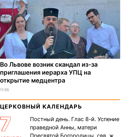
Во Львове возник скандал из-за
приглашения иерарха УПЦ на
открытие медцентра
11:55
ЦЕРКОВНЫЙ КАЛЕНДАРЬ
7
Постный день. Глас 8-й. Успение
праведной Анны, матери
Пресвятой Богородицы. свв. жен