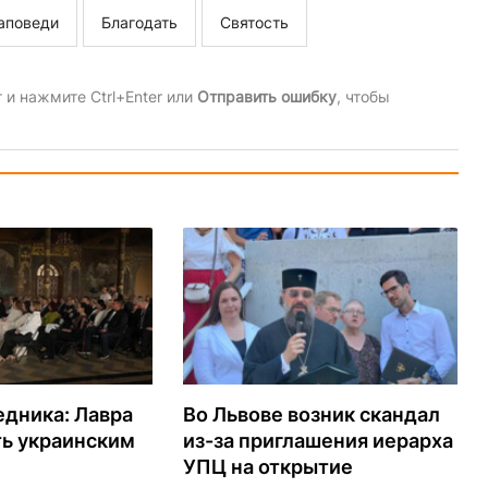
аповеди
Благодать
Святость
и нажмите Ctrl+Enter или
Отправить ошибку
, чтобы
едника: Лавра
Во Львове возник скандал
ть украинским
из-за приглашения иерарха
УПЦ на открытие