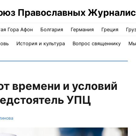
оюз Православных Журналис
ая Гора Афон
Болгария
Германия
Греция
Гру
ковь
История и культура
Вопрос священнику
Мы
от времени и условий
редстоятель УПЦ
тинова