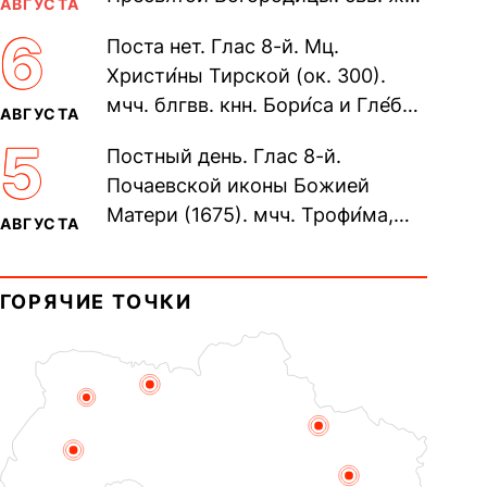
АВГУСТА
Олимпиа́ды, диаконисы (409) и
6
Поста нет. Глас 8-й. Мц.
прп. Евпракси́и девы,...
Христи́ны Тирской (ок. 300).
мчч. блгвв. кнн. Бори́са и Гле́ба,
АВГУСТА
во Святом Крещении Рома́на и
5
Постный день. Глас 8-й.
Дави́да (1015). Прп....
Почаевской иконы Божией
Матери (1675). мчч. Трофи́ма,
АВГУСТА
Фео́фила и с ними 13-ти
мучеников (284–305). прав.
ГОРЯЧИЕ ТОЧКИ
воина Фео́дора...