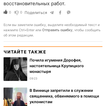
восстановительных работ.
0
0
Поделиться
Если вы заметили ошибку, выделите необходимый текст и
нажмите Ctrl+Enter или
Отправить ошибку
, чтобы сообщить
об этом редакции.
ЧИТАЙТЕ ТАКЖЕ
Почила игумения Дорофея,
настоятельница Крупицкого
монастыря
09:23
В Виннице запретили в служении
священника, обвиняемого в помощи
уклонистам