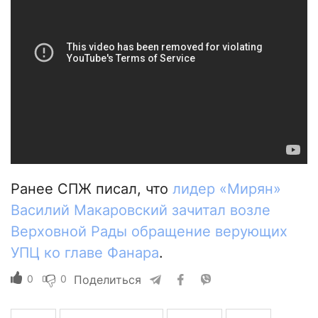
Ранее СПЖ писал, что
лидер «Мирян»
Василий Макаровский зачитал возле
Верховной Рады обращение верующих
УПЦ ко главе Фанара
.
0
0
Поделиться