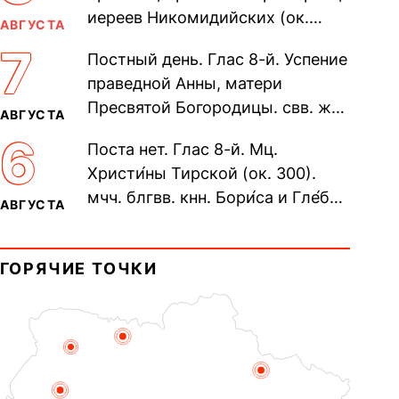
иереев Никомидийских (ок.
АВГУСТА
305). Прп. Моисе́я У́грина,
7
Постный день. Глас 8-й. Успение
Печерского, в Ближних
праведной Анны, матери
пещерах...
Пресвятой Богородицы. свв. жен
АВГУСТА
Олимпиа́ды, диаконисы (409) и
6
Поста нет. Глас 8-й. Мц.
прп. Евпракси́и девы,...
Христи́ны Тирской (ок. 300).
мчч. блгвв. кнн. Бори́са и Гле́ба,
АВГУСТА
во Святом Крещении Рома́на и
Дави́да (1015). Прп....
ГОРЯЧИЕ ТОЧКИ