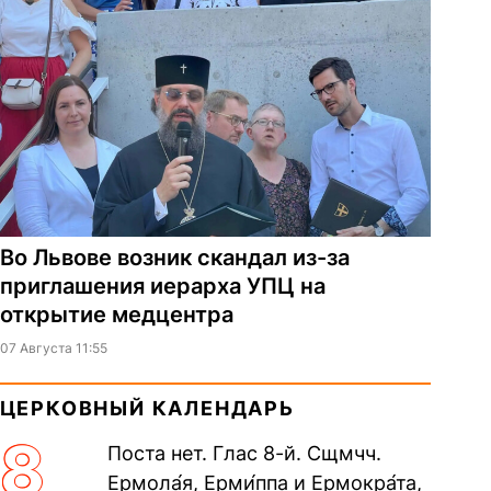
Во Львове возник скандал из-за
приглашения иерарха УПЦ на
открытие медцентра
07 Августа 11:55
ЦЕРКОВНЫЙ КАЛЕНДАРЬ
8
Поста нет. Глас 8-й. Сщмчч.
Ермола́я, Ерми́ппа и Ермокра́та,