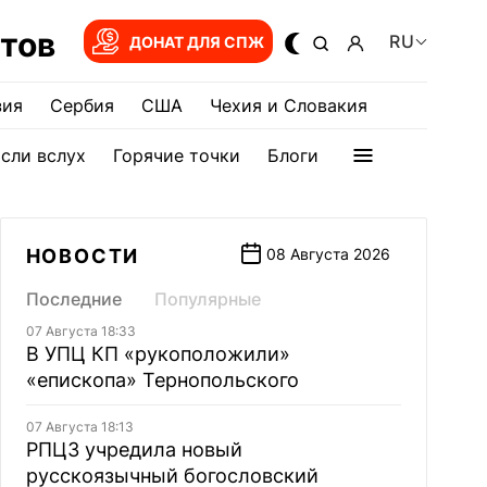
тов
RU
ДОНАТ ДЛЯ СПЖ
зия
Сербия
США
Чехия и Словакия
сли вслух
Горячие точки
Блоги
НОВОСТИ
08 Августа 2026
Последние
Популярные
07 Августа 18:33
В УПЦ КП «рукоположили»
«епископа» Тернопольского
07 Августа 18:13
РПЦЗ учредила новый
русскоязычный богословский