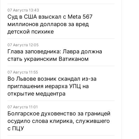
07 Августа 13:43
Суд в США взыскал с Meta 567
миллионов долларов за вред
детской психике
07 Августа 12:05
Глава заповедника: Лавра должна
стать украинским Ватиканом
07 Августа 11:55
Во Львове возник скандал из-за
приглашения иерарха УПЦ на
открытие медцентра
07 Августа 11:01
Болгарское духовенство за границей
осудило слова клирика, служившего
с ПЦУ