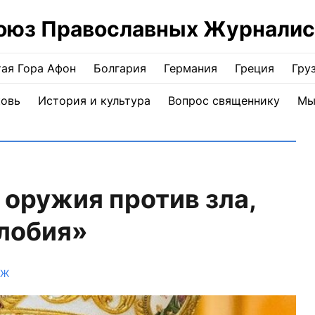
оюз Православных Журналис
ая Гора Афон
Болгария
Германия
Греция
Гру
ковь
История и культура
Вопрос священнику
Мы
оружия против зла,
злобия»
ПЖ