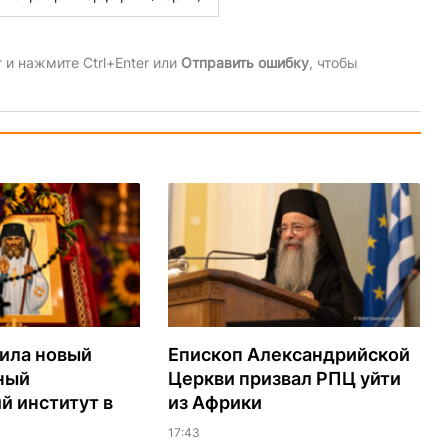
и нажмите Ctrl+Enter или
Отправить ошибку
, чтобы
ила новый
Епископ Александрийской
ный
Церкви призвал РПЦ уйти
й институт в
из Африки
17:43