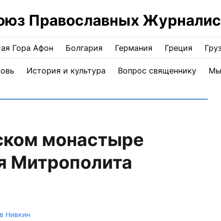
оюз Православных Журналис
ая Гора Афон
Болгария
Германия
Греция
Гру
ковь
История и культура
Вопрос священнику
Мы
нском монастыре
я Митрополита
в Нивкин