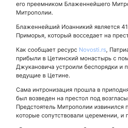
его преемником Блаженнейшего Митро
Митрополии.
Блаженнейший Иоанникий является 41
Приморья, который восседает на прес
Как сообщает ресурс
Novosti.rs
, Патр
прибыли в Цетинский монастырь с пом
Джукановича устроили беспорядки и 
ведущие в Цетине.
Сама интронизация прошла в приподн
был возведен на престол под возглас
Предстоятель Митрополии извинился п
которые сопутствовали церемении, и п