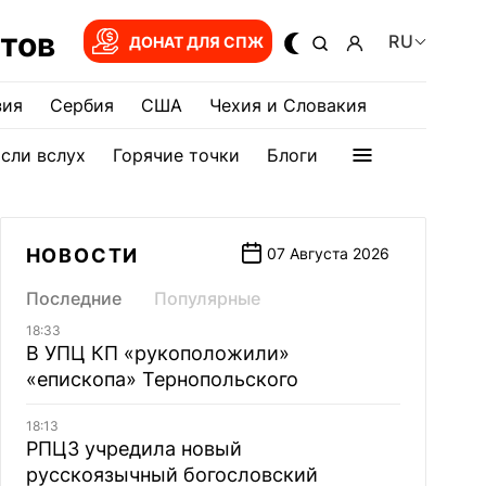
тов
RU
ДОНАТ ДЛЯ СПЖ
зия
Сербия
США
Чехия и Словакия
сли вслух
Горячие точки
Блоги
НОВОСТИ
07 Августа 2026
Последние
Популярные
18:33
В УПЦ КП «рукоположили»
«епископа» Тернопольского
18:13
РПЦЗ учредила новый
русскоязычный богословский