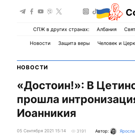
С
СПЖ в других странах:
Албания
Свят
Новости
Защита веры
Человек и Цер
НОВОСТИ
«Достоин!»: В Цети
прошла интронизаци
Иоанникия
05 Сентября 2021 15:14
Автор:
Яросла
3191