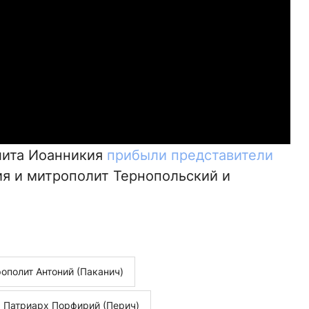
лита Иоанникия
прибыли представители
я и митрополит Тернопольский и
ополит Антоний (Паканич)
Патриарх Порфирий (Перич)