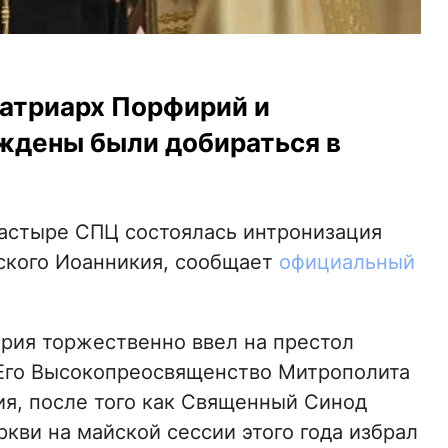
Патриарх Порфирий и
ждены были добираться в
настыре СПЦ состоялась интронизация
ского Иоанникия, сообщает
официальный
рия торжественно ввел на престол
Его Высокопреосвященство Митрополита
я, после того как Священный Синод
кви на майской сессии этого года избрал