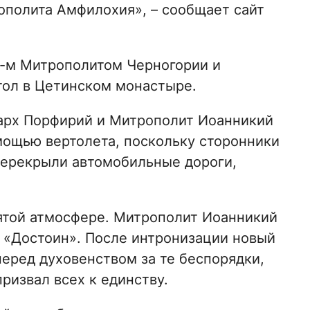
полита Амфилохия», – сообщает сайт
-м Митрополитом Черногории и
тол в Цетинском монастыре.
иарх Порфирий и Митрополит Иоанникий
ощью вертолета, поскольку сторонники
перекрыли автомобильные дороги,
ятой атмосфере. Митрополит Иоанникий
ы «Достоин». После интронизации новый
еред духовенством за те беспорядки,
ризвал всех к единству.