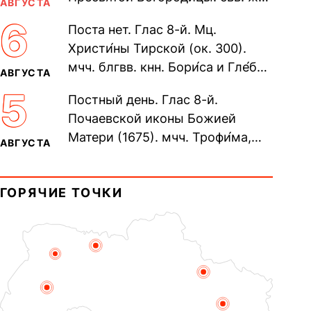
АВГУСТА
Олимпиа́ды, диаконисы (409) и
6
Поста нет. Глас 8-й. Мц.
прп. Евпракси́и девы,...
Христи́ны Тирской (ок. 300).
мчч. блгвв. кнн. Бори́са и Гле́ба,
АВГУСТА
во Святом Крещении Рома́на и
5
Постный день. Глас 8-й.
Дави́да (1015). Прп....
Почаевской иконы Божией
Матери (1675). мчч. Трофи́ма,
АВГУСТА
Фео́фила и с ними 13-ти
мучеников (284–305). прав.
ГОРЯЧИЕ ТОЧКИ
воина Фео́дора...