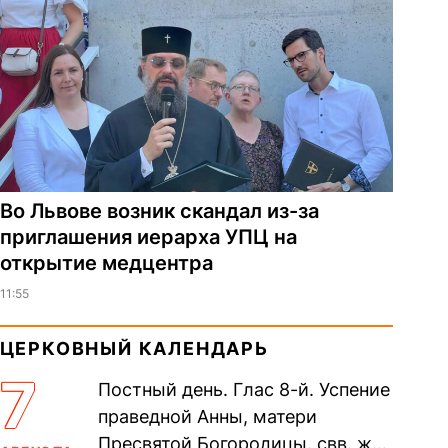
Во Львове возник скандал из-за
приглашения иерарха УПЦ на
открытие медцентра
11:55
ЦЕРКОВНЫЙ КАЛЕНДАРЬ
7
Постный день. Глас 8-й. Успение
праведной Анны, матери
Пресвятой Богородицы. свв. жен