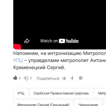
Напомним, на интронизацию Митропо
УПЦ
– управделами митрополит Антони
Кременецкий Сергий.
0
0
Поделиться
УПЦ
Сербская Православная Церковь
Митр
Митрополит Сергий (Генсицкий)
Черногория