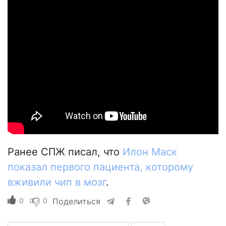
Ранее СПЖ писал, что
Илон Маск
показал первого пациента, которому
вживили чип в мозг
.
0
0
Поделиться