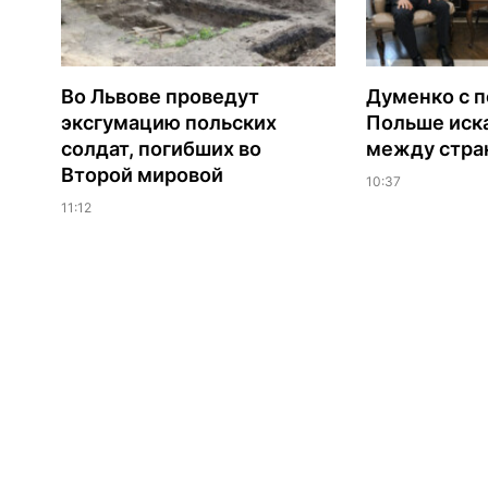
Во Львове проведут
Думенко с п
эксгумацию польских
Польше иск
солдат, погибших во
между стра
Второй мировой
10:37
11:12