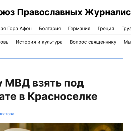
оюз Православных Журналис
ая Гора Афон
Болгария
Германия
Греция
Гру
ковь
История и культура
Вопрос священнику
Мы
у МВД взять под
ате в Красноселке
илатова