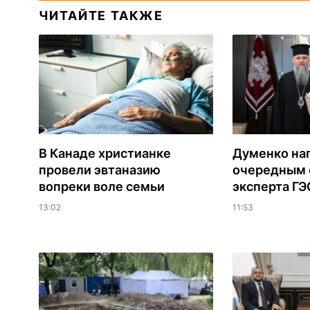
ЧИТАЙТЕ ТАКЖЕ
В Канаде христианке
Думенко на
провели эвтаназию
очередным 
вопреки воле семьи
эксперта Г
13:02
11:53