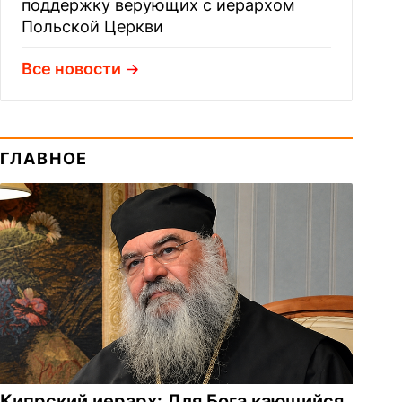
поддержку верующих с иерархом
Польской Церкви
Все новости
ГЛАВНОЕ
Кипрский иерарх: Для Бога кающийся