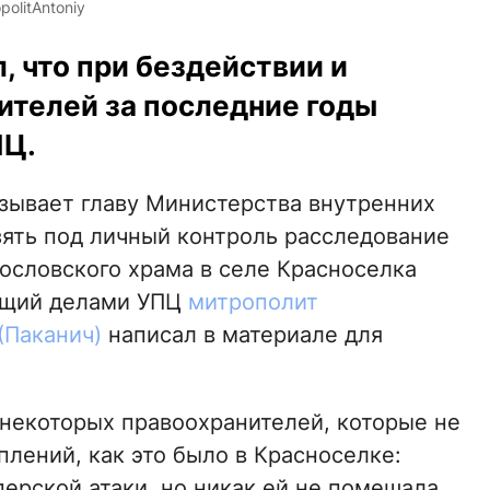
olitAntoniy
 что при бездействии и
ителей за последние годы
ПЦ.
зывает главу Министерства внутренних
ять под личный контроль расследование
ословского храма в селе Красноселка
ющий делами УПЦ
митрополит
(Паканич)
написал в материале для
некоторых правоохранителей, которые не
лений, как это было в Красноселке:
ерской атаки, но никак ей не помешала.