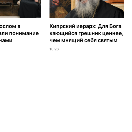
ослом в
Кипрский иерарх: Для Бога
али понимание
кающийся грешник ценнее,
нами
чем мнящий себя святым
10:26