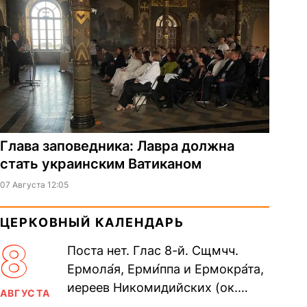
Глава заповедника: Лавра должна
стать украинским Ватиканом
07 Августа 12:05
ЦЕРКОВНЫЙ КАЛЕНДАРЬ
8
Поста нет. Глас 8-й. Сщмчч.
Ермола́я, Ерми́ппа и Ермокра́та,
иереев Никомидийских (ок.
АВГУСТА
305). Прп. Моисе́я У́грина,