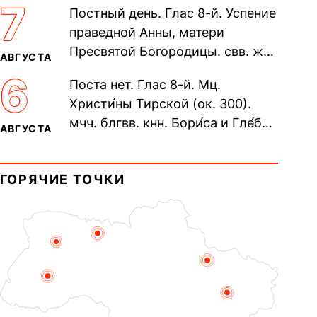
7
Постный день. Глас 8-й. Успение
Печерского, в Ближних
праведной Анны, матери
пещерах...
Пресвятой Богородицы. свв. жен
АВГУСТА
Олимпиа́ды, диаконисы (409) и
6
Поста нет. Глас 8-й. Мц.
прп. Евпракси́и девы,...
Христи́ны Тирской (ок. 300).
мчч. блгвв. кнн. Бори́са и Гле́ба,
АВГУСТА
во Святом Крещении Рома́на и
Дави́да (1015). Прп....
ГОРЯЧИЕ ТОЧКИ