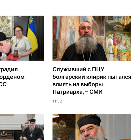
градил
Служивший с ПЦУ
орденом
болгарский клирик пытался
ЭСС
влиять на выборы
Патриарха, – СМИ
11:32