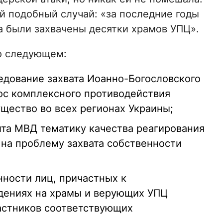
ый подобный случай: «за последние годы
а были захвачены десятки храмов УПЦ».
 о следующем:
ледование захвата Иоанно-Богословского
рос комплексного противодействия
щество во всех регионах Украины;
ита МВД тематику качества реагирования
на проблему захвата собственности
нности лиц, причастных к
дениях на храмы и верующих УПЦ
частников соответствующих