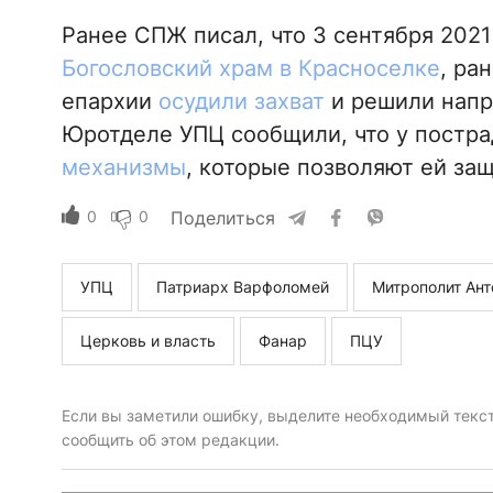
Ранее СПЖ писал, что 3 сентября 2021
Богословский храм в Красноселке
, ра
епархии
осудили захват
и решили напр
Юротделе УПЦ сообщили, что у пост
механизмы
, которые позволяют ей защ
0
0
Поделиться
УПЦ
Патриарх Варфоломей
Митрополит Ант
Церковь и власть
Фанар
ПЦУ
Если вы заметили ошибку, выделите необходимый текст 
сообщить об этом редакции.