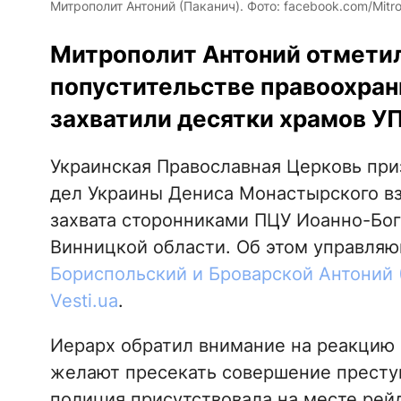
Митрополит Антоний (Паканич). Фото: facebook.com/Mitrop
Митрополит Антоний отметил,
попустительстве правоохран
захватили десятки храмов У
Украинская Православная Церковь при
дел Украины Дениса Монастырского вз
захвата сторонниками ПЦУ Иоанно-Бог
Винницкой области. Об этом управля
Бориспольский и Броварской Антоний 
Vesti.ua
.
Иерарх обратил внимание на реакцию 
желают пресекать совершение преступ
полиция присутствовала на месте рейд