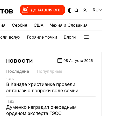
тов
RU
ДОНАТ ДЛЯ СПЖ
зия
Сербия
США
Чехия и Словакия
сли вслух
Горячие точки
Блоги
НОВОСТИ
08 Августа 2026
Последние
Популярные
13:02
В Канаде христианке провели
эвтаназию вопреки воле семьи
11:53
Думенко наградил очередным
орденом эксперта ГЭСС