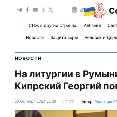
С
СПЖ в других странах:
Албания
Свят
Новости
Защита веры
Человек и Цер
НОВОСТИ
На литургии в Румын
Кипрский Георгий п
26 Октября 2024 22:26
Автор:
Редакция 
2077