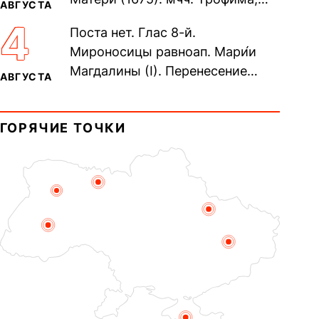
АВГУСТА
Фео́фила и с ними 13-ти
4
Поста нет. Глас 8-й.
мучеников (284–305). прав.
Мироносицы равноап. Мари́и
воина Фео́дора...
Магдалины (I). Перенесение
АВГУСТА
мощей сщмч. Фо́ки, епископа
Синопского (403–404). Прп.
ГОРЯЧИЕ ТОЧКИ
Корни́лия...