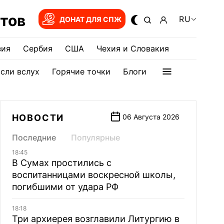
тов
RU
ДОНАТ ДЛЯ СПЖ
зия
Сербия
США
Чехия и Словакия
сли вслух
Горячие точки
Блоги
НОВОСТИ
06 Августа 2026
Последние
Популярные
18:45
В Сумах простились с
воспитанницами воскресной школы,
погибшими от удара РФ
18:18
Три архиерея возглавили Литургию в