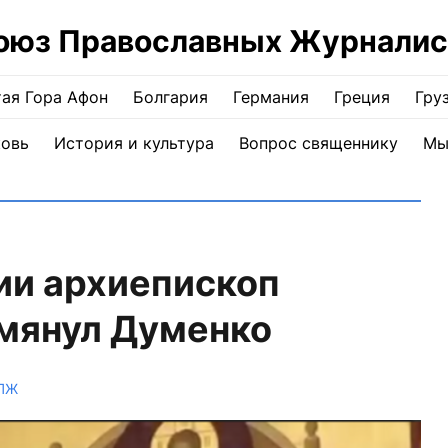
оюз Православных Журналис
ая Гора Афон
Болгария
Германия
Греция
Гру
ковь
История и культура
Вопрос священнику
Мы
ии архиепископ
омянул Думенко
СПЖ