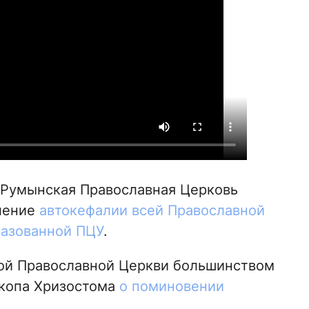
, Румынская Православная Церковь
вление
автокефалии всей Православной
разованной ПЦУ
.
ой Православной Церкви большинством
копа Хризостома
о поминовении