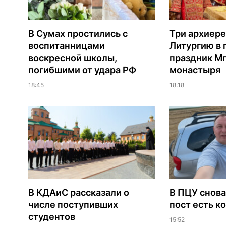
В Сумах простились с
Три архиере
воспитанницами
Литургию в
воскресной школы,
праздник М
погибшими от удара РФ
монастыря
18:45
18:18
В КДАиС рассказали о
В ПЦУ снова
числе поступивших
пост есть к
студентов
15:52