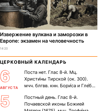
Извержение вулкана и заморозки в
Европе: экзамен на человечность
14:20
ЦЕРКОВНЫЙ КАЛЕНДАРЬ
6
Поста нет. Глас 8-й. Мц.
Христи́ны Тирской (ок. 300).
мчч. блгвв. кнн. Бори́са и Гле́ба,
АВГУСТА
во Святом Крещении Рома́на и
5
Постный день. Глас 8-й.
Дави́да (1015). Прп....
Почаевской иконы Божией
Матери (1675). мчч. Трофи́ма,