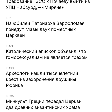
Требование ГЭСС к Почаеву выйти из
УПЦ – абсурд, – «Миряне»
13:18
На юбилей Патриарха Варфоломея
приедут главы двух поместных
Церквей
12:21
Католический епископ объявил, что
гомосексуализм не является грехом
12:00
Археологи нашли тысячелетний
крест из захоронения дружины
Рюрика
10:35
Минкульт Греции передал Церкви
два древних византийских храма