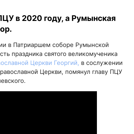
ЦУ в 2020 году, а Румынская
ор.
ргии в Патриаршем соборе Румынской
сть праздника святого великомученика
ославной Церкви Георгий,
в сослужении
равославной Церкви, помянул главу ПЦУ
евского.