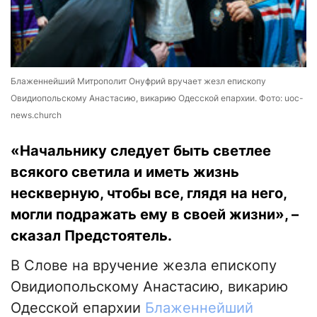
Блаженнейший Митрополит Онуфрий вручает жезл епископу
Овидиопольскому Анастасию, викарию Одесской епархии. Фото: uoc-
news.church
«Начальнику следует быть светлее
всякого светила и иметь жизнь
нескверную, чтобы все, глядя на него,
могли подражать ему в своей жизни», –
сказал Предстоятель.
В Слове на вручение жезла епископу
Овидиопольскому Анастасию, викарию
Одесской епархии
Блаженнейший