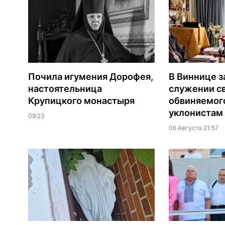
Почила игумения Дорофея,
В Виннице з
настоятельница
служении с
Крупицкого монастыря
обвиняемог
уклонистам
09:23
06 Августа 21:57