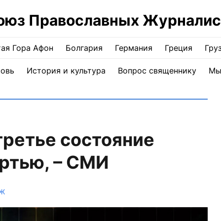
оюз Православных Журналис
ая Гора Афон
Болгария
Германия
Греция
Гру
ковь
История и культура
Вопрос священнику
Мы
третье состояние
ртью, – СМИ
ПЖ