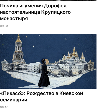
Почила игумения Дорофея,
настоятельница Крупицкого
монастыря
09:23
«Пикасо́»: Рождество в Киевской
семинарии
08:40