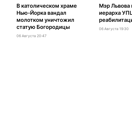
В католическом храме
Мэр Львова 
Нью-Йорка вандал
иерарха УП
молотком уничтожил
реабилитац
статую Богородицы
06 Августа 19:30
06 Августа 20:47