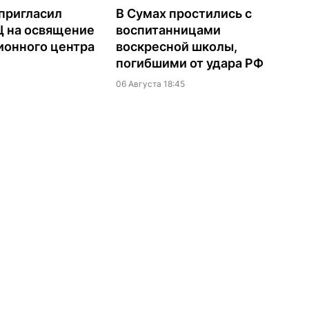
пригласил
В Сумах простились с
Ц на освящение
воспитанницами
ионного центра
воскресной школы,
погибшими от удара РФ
06 Августа 18:45