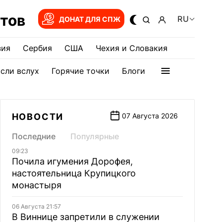
тов
RU
ДОНАТ ДЛЯ СПЖ
зия
Сербия
США
Чехия и Словакия
сли вслух
Горячие точки
Блоги
НОВОСТИ
07 Августа 2026
Последние
Популярные
09:23
Почила игумения Дорофея,
настоятельница Крупицкого
монастыря
06 Августа 21:57
В Виннице запретили в служении