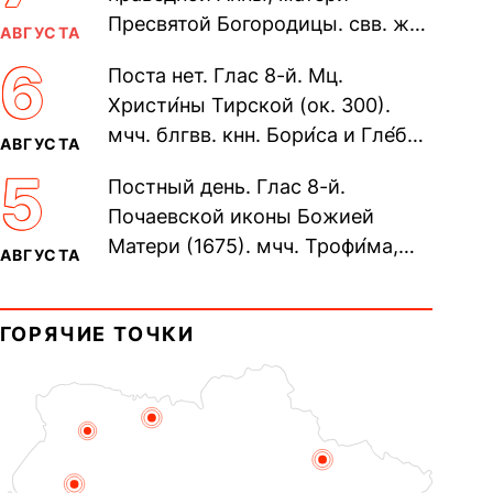
Пресвятой Богородицы. свв. жен
АВГУСТА
Олимпиа́ды, диаконисы (409) и
6
Поста нет. Глас 8-й. Мц.
прп. Евпракси́и девы,...
Христи́ны Тирской (ок. 300).
мчч. блгвв. кнн. Бори́са и Гле́ба,
АВГУСТА
во Святом Крещении Рома́на и
5
Постный день. Глас 8-й.
Дави́да (1015). Прп....
Почаевской иконы Божией
Матери (1675). мчч. Трофи́ма,
АВГУСТА
Фео́фила и с ними 13-ти
мучеников (284–305). прав.
ГОРЯЧИЕ ТОЧКИ
воина Фео́дора...