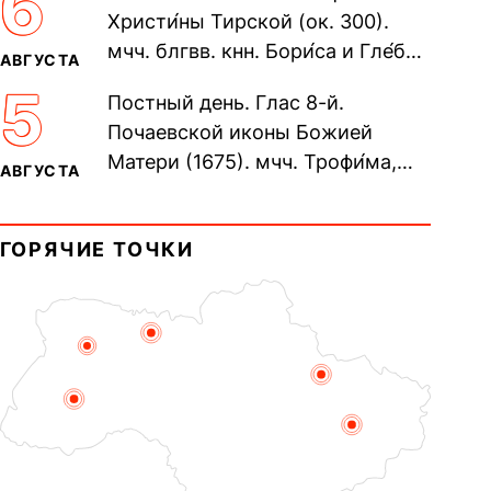
6
Христи́ны Тирской (ок. 300).
мчч. блгвв. кнн. Бори́са и Гле́ба,
АВГУСТА
во Святом Крещении Рома́на и
5
Постный день. Глас 8-й.
Дави́да (1015). Прп....
Почаевской иконы Божией
Матери (1675). мчч. Трофи́ма,
АВГУСТА
Фео́фила и с ними 13-ти
мучеников (284–305). прав.
ГОРЯЧИЕ ТОЧКИ
воина Фео́дора...