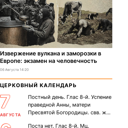
Извержение вулкана и заморозки в
Европе: экзамен на человечность
06 Августа 14:20
ЦЕРКОВНЫЙ КАЛЕНДАРЬ
7
Постный день. Глас 8-й. Успение
праведной Анны, матери
Пресвятой Богородицы. свв. жен
АВГУСТА
Олимпиа́ды, диаконисы (409) и
Поста нет. Глас 8-й. Мц.
прп. Евпракси́и девы,...