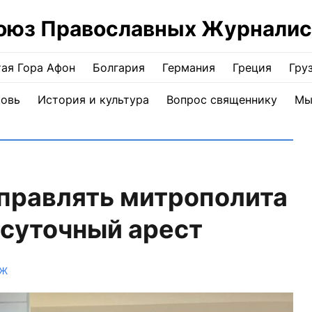
оюз Православных Журналис
ая Гора Афон
Болгария
Германия
Греция
Гру
ковь
История и культура
Вопрос священнику
Мы
тправлять митрополита
осуточный арест
ПЖ