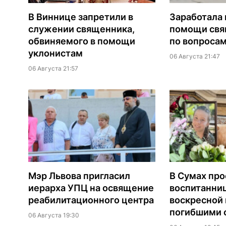
В Виннице запретили в
Заработала 
служении священника,
помощи св
обвиняемого в помощи
по вопроса
уклонистам
06 Августа 21:47
06 Августа 21:57
Мэр Львова пригласил
В Сумах про
иерарха УПЦ на освящение
воспитанни
реабилитационного центра
воскресной
погибшими о
06 Августа 19:30