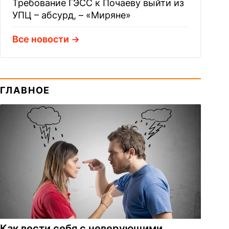
Требование ГЭСС к Почаеву выйти из
УПЦ – абсурд, – «Миряне»
Все новости
ГЛАВНОЕ
Как вести себя с неверующими