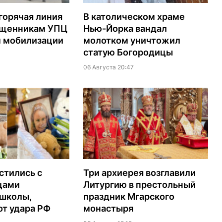
горячая линия
В католическом храме
ященникам УПЦ
Нью-Йорка вандал
м мобилизации
молотком уничтожил
статую Богородицы
06 Августа 20:47
стились с
Три архиерея возглавили
цами
Литургию в престольный
 школы,
праздник Мгарского
т удара РФ
монастыря