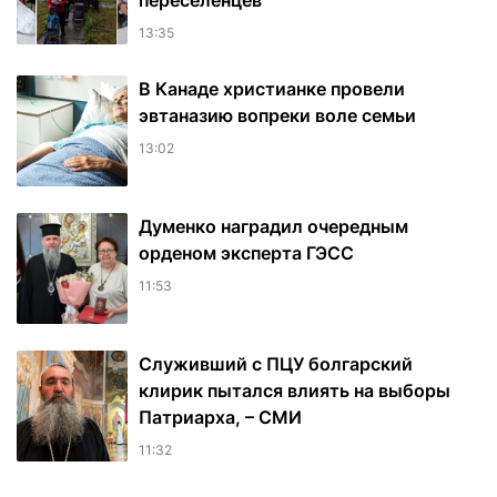
переселенцев
13:35
В Канаде христианке провели
эвтаназию вопреки воле семьи
13:02
Думенко наградил очередным
орденом эксперта ГЭСС
11:53
Служивший с ПЦУ болгарский
клирик пытался влиять на выборы
Патриарха, – СМИ
11:32