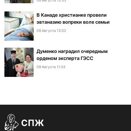
08 Августа 13:35
В Канаде христианке провели
эвтаназию вопреки воле семьи
08 Августа 13:02
Думенко наградил очередным
орденом эксперта ГЭСС
08 Августа 11:53
СПЖ