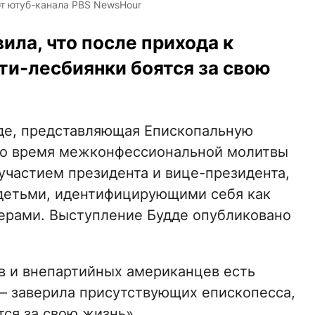
от ютуб-канала PBS NewsHour
ила, что после прихода к
ети-лесбиянки боятся за свою
де, представляющая Епископальную
 во время межконфессиональной молитвы
участием президента и вице-президента,
 детьми, идентифицирующими себя как
дерами. Выступление Будде опубликовано
в и внепартийных американцев есть
 – заверила присутствующих епископесса,
тся за свою жизнь».