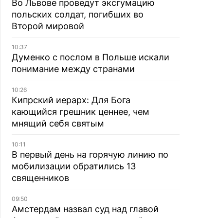
Во Львове проведут эксгумацию
польских солдат, погибших во
Второй мировой
10:37
Думенко с послом в Польше искали
понимание между странами
10:26
Кипрский иерарх: Для Бога
кающийся грешник ценнее, чем
мнящий себя святым
10:11
В первый день на горячую линию по
мобилизации обратились 13
священников
09:50
Амстердам назвал суд над главой