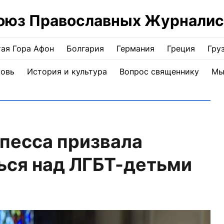
оюз Православных Журналис
ая Гора Афон
Болгария
Германия
Греция
Гру
ковь
История и культура
Вопрос священнику
Мы
песса призвала
ься над ЛГБТ-детьми