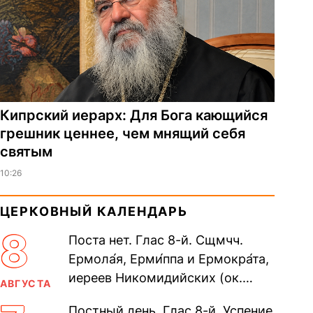
Кипрский иерарх: Для Бога кающийся
грешник ценнее, чем мнящий себя
святым
10:26
ЦЕРКОВНЫЙ КАЛЕНДАРЬ
8
Поста нет. Глас 8-й. Сщмчч.
Ермола́я, Ерми́ппа и Ермокра́та,
иереев Никомидийских (ок.
АВГУСТА
305). Прп. Моисе́я У́грина,
Постный день. Глас 8-й. Успение