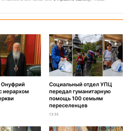
 Онуфрий
Социальный отдел УПЦ
с иерархом
передал гуманитарную
еркви
помощь 100 семьям
переселенцев
13:35