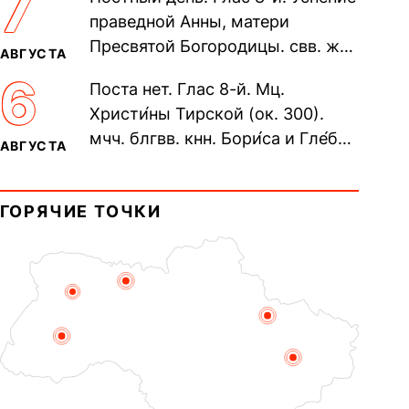
7
Печерского, в Ближних
праведной Анны, матери
пещерах...
Пресвятой Богородицы. свв. жен
АВГУСТА
Олимпиа́ды, диаконисы (409) и
6
Поста нет. Глас 8-й. Мц.
прп. Евпракси́и девы,...
Христи́ны Тирской (ок. 300).
мчч. блгвв. кнн. Бори́са и Гле́ба,
АВГУСТА
во Святом Крещении Рома́на и
Дави́да (1015). Прп....
ГОРЯЧИЕ ТОЧКИ