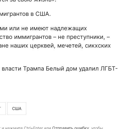
мигрантов в США.
ами или не имеют надлежащих
тво иммигрантов – не преступники, –
ане наших церквей, мечетей, сикхских
 к власти Трампа Белый дом удалил ЛГБТ-
Т
США
и нажмите Ctrl+Enter или
Отправить ошибку
, чтобы