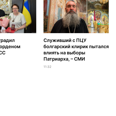
градил
Служивший с ПЦУ
орденом
болгарский клирик пытался
ЭСС
влиять на выборы
Патриарха, – СМИ
11:32