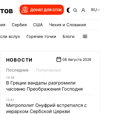
тов
RU
ДОНАТ ДЛЯ СПЖ
зия
Сербия
США
Чехия и Словакия
сли вслух
Горячие точки
Блоги
НОВОСТИ
08 Августа 2026
Последние
Популярные
14:38
В Греции вандалы разгромили
часовню Преображения Господня
13:41
Митрополит Онуфрий встретился с
иерархом Сербской Церкви