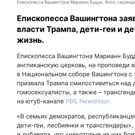
Епископесса Вашингтона Марианн Будде. Фото: скринш
Епископесса Вашингтона заяв
власти Трампа, дети-геи и д
жизнь.
Епископесса Вашингтона Марианн Буд
англиканскую церковь, на проповеди
в Национальном соборе Вашингтона с 
призвала Трампа смилостивиться над
гомосексуалисты, а также – трансген
на ютуб-канале
PBS NewsHour.
«В семьях демократов, республиканце
дети-геи, лесбиянки и трансгендеры»,
и добавила, что «некоторые из них боя