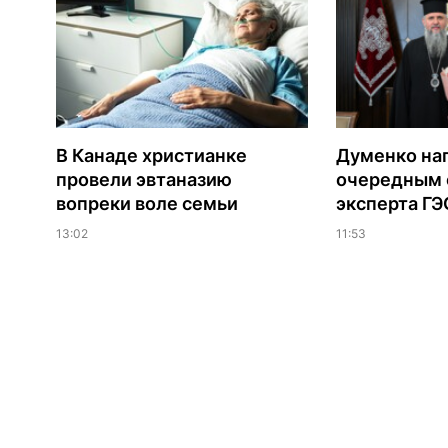
В Канаде христианке
Думенко на
провели эвтаназию
очередным 
вопреки воле семьи
эксперта Г
13:02
11:53