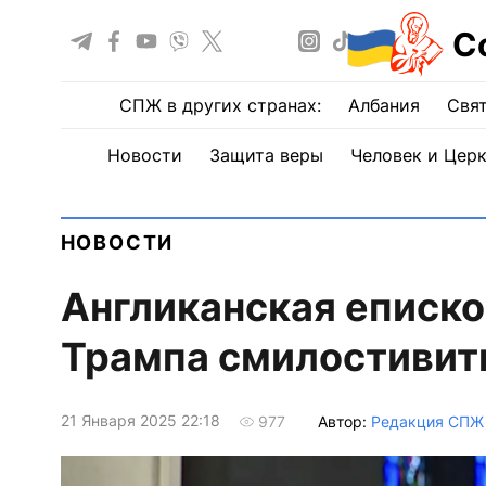
С
СПЖ в других странах:
Албания
Свят
Новости
Защита веры
Человек и Цер
НОВОСТИ
Англиканская еписко
Трампа смилостивит
21 Января 2025 22:18
Автор:
Редакция СПЖ
977