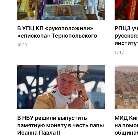
В УПЦ КП «рукоположили»
РПЦЗ уч
«епископа» Тернопольского
русскоя
институ
18:33
18:13
В НБУ решили выпустить
МИД Кип
памятную монету в честь папы
на помо
Иоанна Павла II
общинам