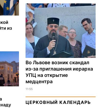
ской
ти из
Во Львове возник скандал
из-за приглашения иерарха
УПЦ на открытие
медцентра
11:55
а
ЦЕРКОВНЫЙ КАЛЕНДАРЬ
ихаду