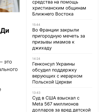
средства на помощь
христианским общинам
Ближнего Востока
15:44
 Ди
Во Франции закрыли
пригородную мечеть за
призывы имамов к
джихаду
14:24
– это
Генконсул Украины
ального
обсудил поддержку
верующих с иерархом
Польской Церкви
е
13:43
Суд в США взыскал с
Meta 567 миллионов
долларов за вред детской