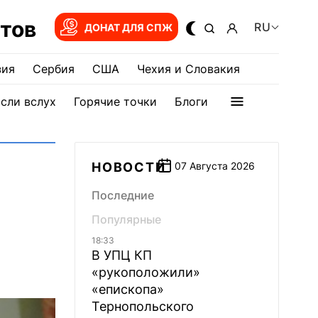
тов
RU
ДОНАТ ДЛЯ СПЖ
зия
Сербия
США
Чехия и Словакия
сли вслух
Горячие точки
Блоги
НОВОСТИ
07 Августа 2026
Последние
Популярные
18:33
В УПЦ КП
«рукоположили»
«епископа»
Тернопольского