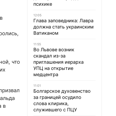
психике
12:05
в
Глава заповедника: Лавра
должна стать украинским
ролись,
Ватиканом
11:55
Во Львове возник
скандал из-за
ой, что
приглашения иерарха
УПЦ на открытие
их
медцентра
11:01
призвал
Болгарское духовенство
за границей осудило
нальда
слова клирика,
 в
служившего с ПЦУ