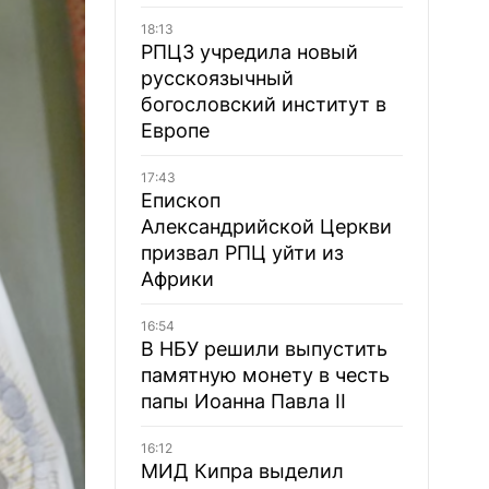
18:13
РПЦЗ учредила новый
русскоязычный
богословский институт в
Европе
17:43
Епископ
Александрийской Церкви
призвал РПЦ уйти из
Африки
16:54
В НБУ решили выпустить
памятную монету в честь
папы Иоанна Павла II
16:12
МИД Кипра выделил