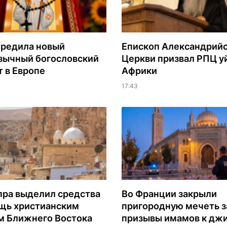
редила новый
Епископ Александрий
зычный богословский
Церкви призвал РПЦ уй
т в Европе
Африки
17:43
ра выделил средства
Во Франции закрыли
щь христианским
пригородную мечеть з
 Ближнего Востока
призывы имамов к дж