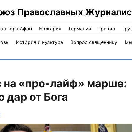
оюз Православных Журналис
ая Гора Афон
Болгария
Германия
Греция
Гру
ковь
История и культура
Вопрос священнику
Мы
 на «про-лайф» марше:
 дар от Бога
Ж