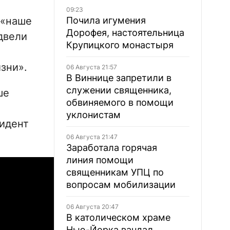
09:23
 «наше
Почила игумения
Дорофея, настоятельница
двели
Крупицкого монастыря
зни».
06 Августа 21:57
В Виннице запретили в
служении священника,
ше
обвиняемого в помощи
уклонистам
зидент
06 Августа 21:47
Заработала горячая
линия помощи
священникам УПЦ по
вопросам мобилизации
06 Августа 20:47
В католическом храме
Нью-Йорка вандал