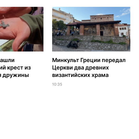
нашли
Минкульт Греции передал
й крест из
Церкви два древних
я дружины
византийских храма
10:35