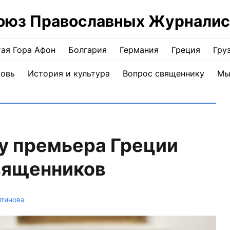
оюз Православных Журналис
ая Гора Афон
Болгария
Германия
Греция
Гру
ковь
История и культура
Вопрос священнику
Мы
у премьера Греции
вященников
нтинова