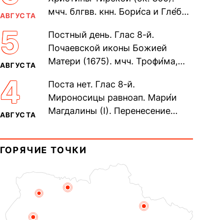
мчч. блгвв. кнн. Бори́са и Гле́ба,
АВГУСТА
во Святом Крещении Рома́на и
5
Постный день. Глас 8-й.
Дави́да (1015). Прп....
Почаевской иконы Божией
Матери (1675). мчч. Трофи́ма,
АВГУСТА
Фео́фила и с ними 13-ти
4
Поста нет. Глас 8-й.
мучеников (284–305). прав.
Мироносицы равноап. Мари́и
воина Фео́дора...
Магдалины (I). Перенесение
АВГУСТА
мощей сщмч. Фо́ки, епископа
Синопского (403–404). Прп.
ГОРЯЧИЕ ТОЧКИ
Корни́лия...