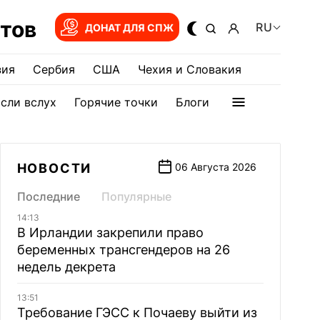
тов
RU
ДОНАТ ДЛЯ СПЖ
зия
Сербия
США
Чехия и Словакия
сли вслух
Горячие точки
Блоги
НОВОСТИ
06 Августа 2026
Последние
Популярные
14:13
В Ирландии закрепили право
беременных трансгендеров на 26
недель декрета
13:51
Требование ГЭСС к Почаеву выйти из