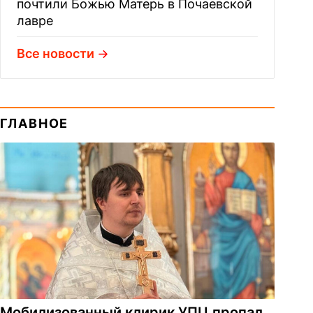
почтили Божью Матерь в Почаевской
лавре
Все новости
ГЛАВНОЕ
Мобилизованный клирик УПЦ пропал