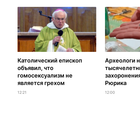
Католический епископ
Археологи 
объявил, что
тысячелетни
гомосексуализм не
захоронени
является грехом
Рюрика
12:21
12:00