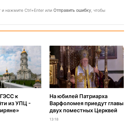
и нажмите Ctrl+Enter или
Отправить ошибку
, чтобы
ГЭСС к
На юбилей Патриарха
ти из УПЦ -
Варфоломея приедут главы
Миряне»
двух поместных Церквей
13:18