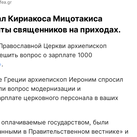
ea.gr
ал Кириакоса Мицотакиса
аты священников на приходах.
 Православной Церкви архиепископ
шить вопрос о зарплате 1000
»
.
е Греции архиепископ Иероним спросил
ли вопрос модернизации и
арплате церковного персонала в ваших
 оплачиваемые государством, были
анными в Правительственном вестнике» и