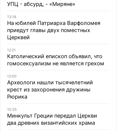
УПЦ - абсурд, - «Миряне»
13:18
На юбилей Патриарха Варфоломея
приедут главы двух поместных
Церквей
12:21
Католический епископ объявил, что
гомосексуализм не является грехом
12:00
Археологи нашли тысячелетний
крест из захоронения дружины
Рюрика
10:35
Минкульт Греции передал Церкви
два древних византийских храма