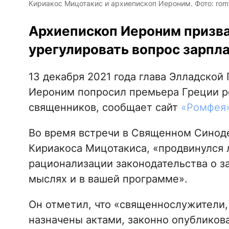
Кириакос Мицотакис и архиепископ Иероним. Фото: romf
Архиепископ Иероним призв
урегулировать вопрос зарпл
13 декабря 2021 года глава Элладской
Иероним попросил премьера Греции ре
священников, сообщает сайт
«Ромфея
Во время встречи в Священном Синод
Кириакоса Мицотакиса, «продвинулся 
рационализации законодательства о з
мыслях и в вашей программе».
Он отметил, что «священнослужители,
назначены актами, законно опубликов