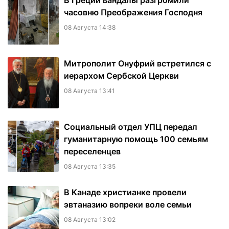
В Греции вандалы разгромили
часовню Преображения Господня
08 Августа 14:38
Митрополит Онуфрий встретился с
иерархом Сербской Церкви
08 Августа 13:41
Социальный отдел УПЦ передал
гуманитарную помощь 100 семьям
переселенцев
08 Августа 13:35
В Канаде христианке провели
эвтаназию вопреки воле семьи
08 Августа 13:02