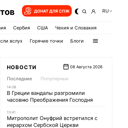
тов
RU
ДОНАТ ДЛЯ СПЖ
зия
Сербия
США
Чехия и Словакия
сли вслух
Горячие точки
Блоги
НОВОСТИ
08 Августа 2026
Последние
Популярные
14:38
В Греции вандалы разгромили
часовню Преображения Господня
13:41
Митрополит Онуфрий встретился с
иерархом Сербской Церкви