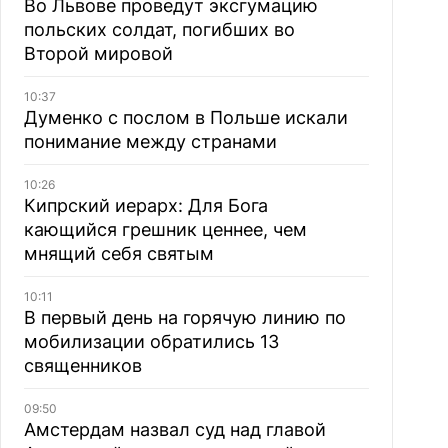
Во Львове проведут эксгумацию
польских солдат, погибших во
Второй мировой
10:37
Думенко с послом в Польше искали
понимание между странами
10:26
Кипрский иерарх: Для Бога
кающийся грешник ценнее, чем
мнящий себя святым
10:11
В первый день на горячую линию по
мобилизации обратились 13
священников
09:50
Амстердам назвал суд над главой