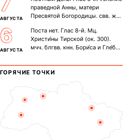
7
Печерского, в Ближних
праведной Анны, матери
пещерах...
Пресвятой Богородицы. свв. жен
АВГУСТА
Олимпиа́ды, диаконисы (409) и
6
Поста нет. Глас 8-й. Мц.
прп. Евпракси́и девы,...
Христи́ны Тирской (ок. 300).
мчч. блгвв. кнн. Бори́са и Гле́ба,
АВГУСТА
во Святом Крещении Рома́на и
Дави́да (1015). Прп....
ГОРЯЧИЕ ТОЧКИ