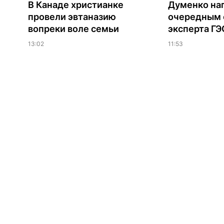
В Канаде христианке
Думенко на
провели эвтаназию
очередным 
вопреки воле семьи
эксперта Г
13:02
11:53