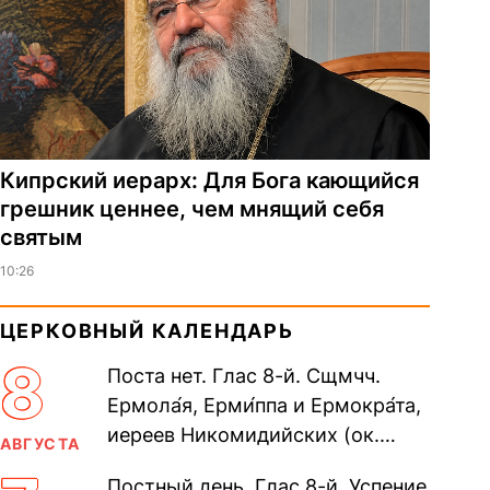
Кипрский иерарх: Для Бога кающийся
грешник ценнее, чем мнящий себя
святым
10:26
ЦЕРКОВНЫЙ КАЛЕНДАРЬ
8
Поста нет. Глас 8-й. Сщмчч.
Ермола́я, Ерми́ппа и Ермокра́та,
иереев Никомидийских (ок.
АВГУСТА
305). Прп. Моисе́я У́грина,
Постный день. Глас 8-й. Успение