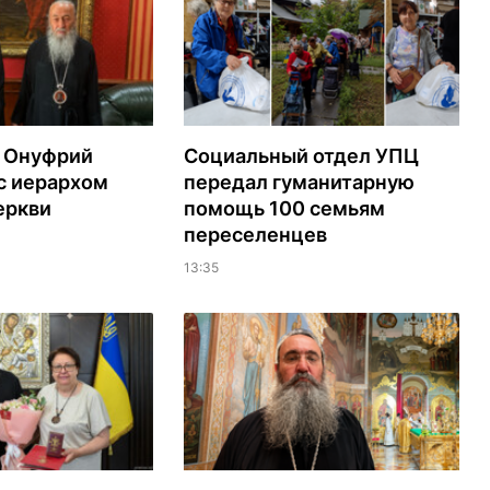
 Онуфрий
Социальный отдел УПЦ
с иерархом
передал гуманитарную
еркви
помощь 100 семьям
переселенцев
13:35