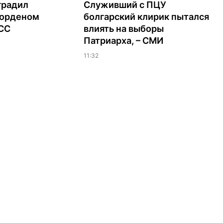
градил
Служивший с ПЦУ
орденом
болгарский клирик пытался
ЭСС
влиять на выборы
Патриарха, – СМИ
11:32