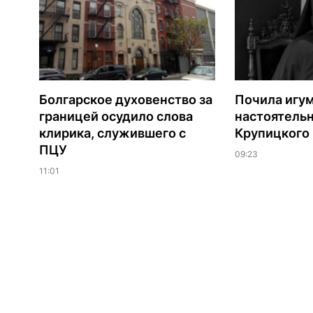
Болгарское духовенство за
Почила игу
границей осудило слова
настоятель
клирика, служившего с
Крупицкого
ПЦУ
09:23
11:01