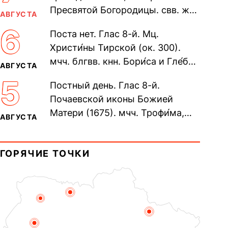
Пресвятой Богородицы. свв. жен
АВГУСТА
Олимпиа́ды, диаконисы (409) и
6
Поста нет. Глас 8-й. Мц.
прп. Евпракси́и девы,...
Христи́ны Тирской (ок. 300).
мчч. блгвв. кнн. Бори́са и Гле́ба,
АВГУСТА
во Святом Крещении Рома́на и
5
Постный день. Глас 8-й.
Дави́да (1015). Прп....
Почаевской иконы Божией
Матери (1675). мчч. Трофи́ма,
АВГУСТА
Фео́фила и с ними 13-ти
мучеников (284–305). прав.
ГОРЯЧИЕ ТОЧКИ
воина Фео́дора...