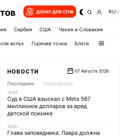
тов
RU
ДОНАТ ДЛЯ СПЖ
зия
Сербия
США
Чехия и Словакия
сли вслух
Горячие точки
Блоги
НОВОСТИ
07 Августа 2026
Последние
Популярные
13:43
Суд в США взыскал с Meta 567
миллионов долларов за вред
детской психике
12:05
Глава заповедника: Лавра должна