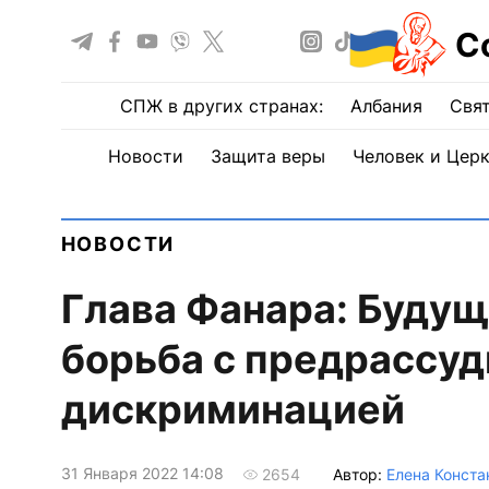
С
СПЖ в других странах:
Албания
Свят
Новости
Защита веры
Человек и Цер
НОВОСТИ
Глава Фанара: Будущ
борьба с предрассуд
дискриминацией
31 Января 2022 14:08
Автор:
Елена Конста
2654