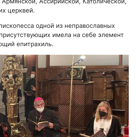
 Армянской, Ассирийской, Католической,
их церквей.
пископесса одной из неправославных
 присутствующих имела на себе элемент
ющий епитрахиль.