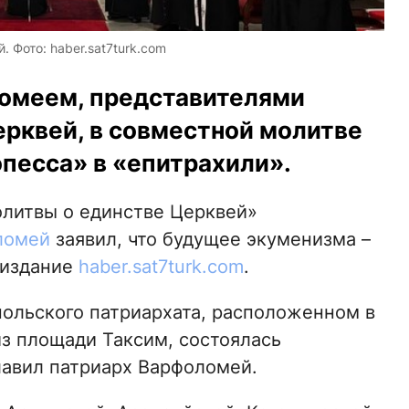
 Фото: haber.sat7turk.com
ломеем, представителями
ерквей, в совместной молитве
песса» в «епитрахили».
олитвы о единстве Церквей»
ломей
заявил, что будущее экуменизма –
 издание
haber.sat7turk.com
.
ольского патриархата, расположенном в
из площади Таксим, состоялась
лавил патриарх Варфоломей.