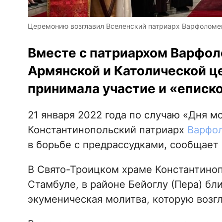
Церемонию возглавил Вселенский патриарх Варфоломей.
Вместе с патриархом Варфо
Армянской и Католической ц
принимала участие и «еписко
21 января 2022 года по случаю «Дня м
Константинопольский патриарх
Варфо
в борьбе с предрассудками, сообщает
В Свято-Троицком храме Константиноп
Стамбуле, в районе Бейоглу (Пера) бл
экуменическая молитва, которую возг