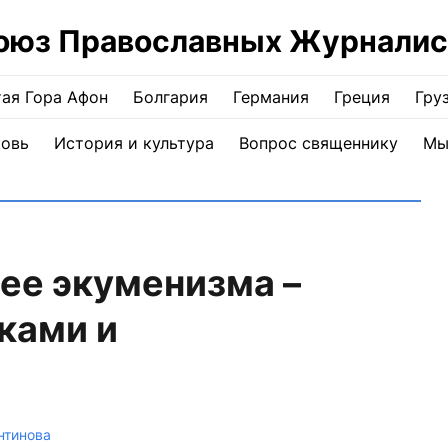
оюз Православных Журналис
ая Гора Афон
Болгария
Германия
Греция
Гру
ковь
История и культура
Вопрос священнику
Мы
ее экуменизма –
ками и
нтинова