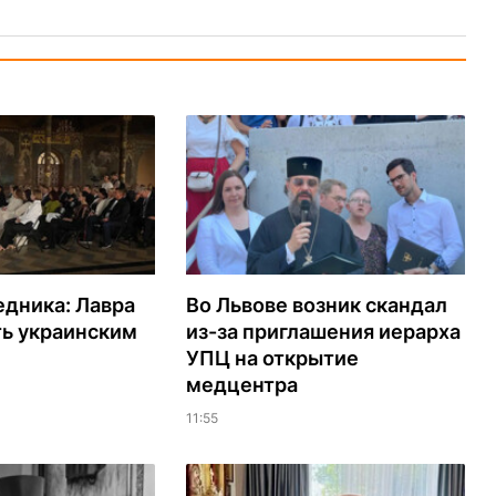
едника: Лавра
Во Львове возник скандал
ть украинским
из-за приглашения иерарха
УПЦ на открытие
медцентра
11:55