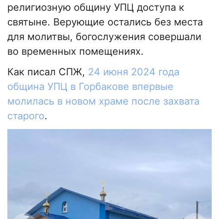
религиозную общину УПЦ доступа к
святыне. Верующие остались без места
для молитвы, богослужения совершали
во временных помещениях.
Как писал СПЖ,
24 июня 2024 года
община УПЦ в Горбакове впервые
молилась в новом храме после захвата
старого
.