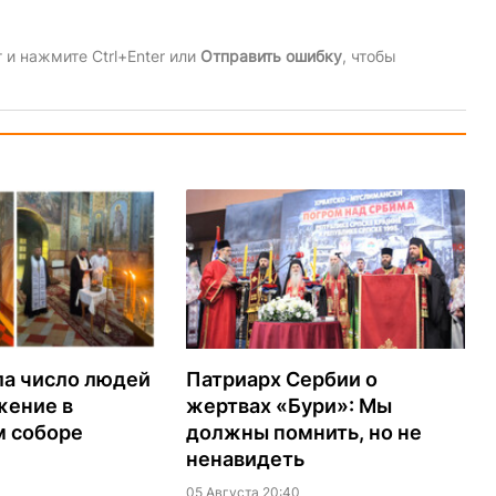
и нажмите Ctrl+Enter или
Отправить ошибку
, чтобы
ла число людей
Патриарх Сербии о
жение в
жертвах «Бури»: Мы
м соборе
должны помнить, но не
ненавидеть
05 Августа 20:40