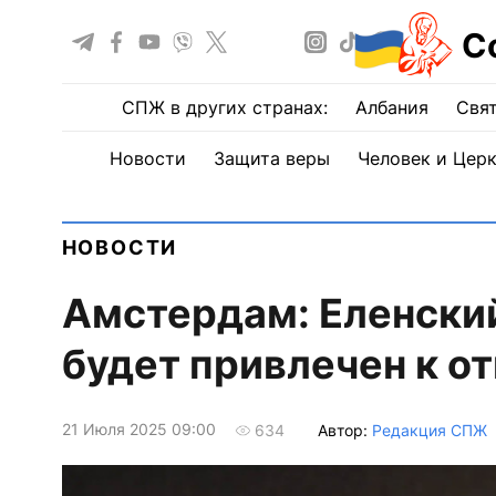
С
СПЖ в других странах:
Албания
Свят
Новости
Защита веры
Человек и Цер
НОВОСТИ
Амстердам: Еленский
будет привлечен к о
21 Июля 2025 09:00
Автор:
Редакция СПЖ
634