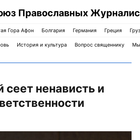
оюз Православных Журналис
ая Гора Афон
Болгария
Германия
Греция
Гру
ковь
История и культура
Вопрос священнику
Мы
 сеет ненависть и
тветственности