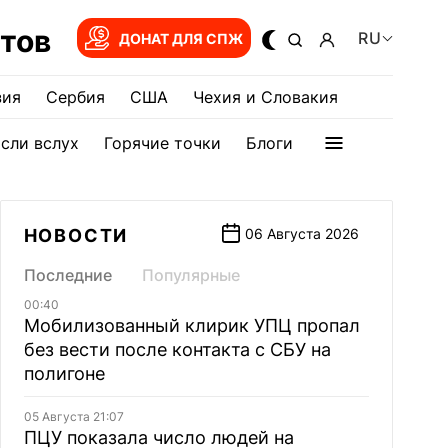
тов
RU
ДОНАТ ДЛЯ СПЖ
зия
Сербия
США
Чехия и Словакия
сли вслух
Горячие точки
Блоги
НОВОСТИ
06 Августа 2026
Последние
Популярные
00:40
Мобилизованный клирик УПЦ пропал
без вести после контакта с СБУ на
полигоне
05 Августа 21:07
ПЦУ показала число людей на