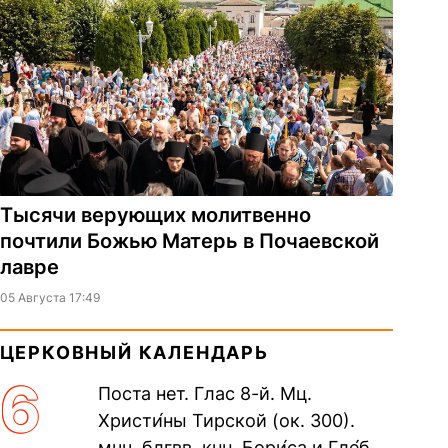
Тысячи верующих молитвенно
почтили Божью Матерь в Почаевской
лавре
05 Августа 17:49
ЦЕРКОВНЫЙ КАЛЕНДАРЬ
6
Поста нет. Глас 8-й. Мц.
Христи́ны Тирской (ок. 300).
мчч. блгвв. кнн. Бори́са и Гле́ба,