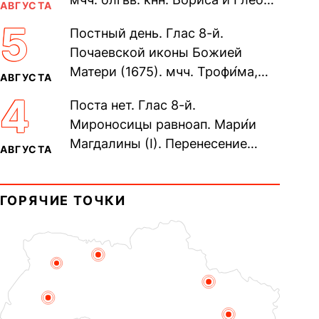
АВГУСТА
во Святом Крещении Рома́на и
5
Постный день. Глас 8-й.
Дави́да (1015). Прп....
Почаевской иконы Божией
Матери (1675). мчч. Трофи́ма,
АВГУСТА
Фео́фила и с ними 13-ти
4
Поста нет. Глас 8-й.
мучеников (284–305). прав.
Мироносицы равноап. Мари́и
воина Фео́дора...
Магдалины (I). Перенесение
АВГУСТА
мощей сщмч. Фо́ки, епископа
Синопского (403–404). Прп.
ГОРЯЧИЕ ТОЧКИ
Корни́лия...