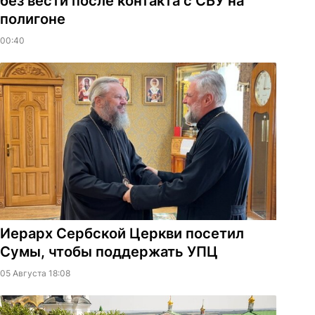
без вести после контакта с СБУ на
полигоне
00:40
Иерарх Сербской Церкви посетил
Сумы, чтобы поддержать УПЦ
05 Августа 18:08