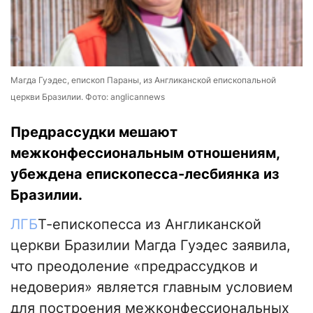
Магда Гуэдес, епископ Параны, из Англиканской епископальной
церкви Бразилии. Фото: anglicannews
Предрассудки мешают
межконфессиональным отношениям,
убеждена епископесса-лесбиянка из
Бразилии.
ЛГБ
Т-епископесса из Англиканской
церкви Бразилии Магда Гуэдес заявила,
что преодоление «предрассудков и
недоверия» является главным условием
для построения межконфессиональных