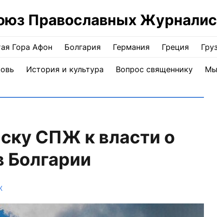
оюз Православных Журналис
ая Гора Афон
Болгария
Германия
Греция
Гру
ковь
История и культура
Вопрос священнику
Мы
иску СПЖ к власти о
в Болгарии
Ж