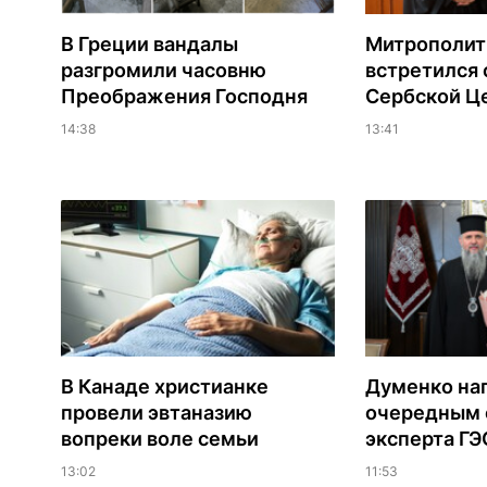
В Греции вандалы
Митрополит
разгромили часовню
встретился 
Преображения Господня
Сербской Ц
14:38
13:41
В Канаде христианке
Думенко на
провели эвтаназию
очередным 
вопреки воле семьи
эксперта Г
13:02
11:53