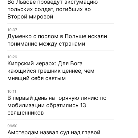
Во Львове проведут эксгумацию
польских солдат, погибших во
Второй мировой
10:37
Думенко с послом в Польше искали
понимание между странами
10:26
Кипрский иерарх: Для Бога
кающийся грешник ценнее, чем
мнящий себя святым
10:11
В первый день на горячую линию по
мобилизации обратились 13
священников
09:50
Амстердам назвал суд над главой