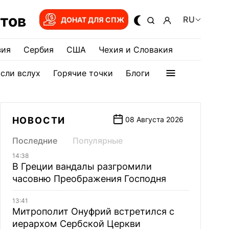
тов
RU
ДОНАТ ДЛЯ СПЖ
зия
Сербия
США
Чехия и Словакия
сли вслух
Горячие точки
Блоги
НОВОСТИ
08 Августа 2026
Последние
Популярные
14:38
В Греции вандалы разгромили
часовню Преображения Господня
13:41
Митрополит Онуфрий встретился с
иерархом Сербской Церкви