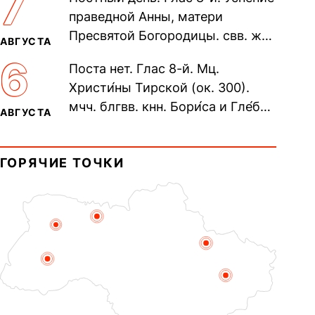
7
Печерского, в Ближних
праведной Анны, матери
пещерах...
Пресвятой Богородицы. свв. жен
АВГУСТА
Олимпиа́ды, диаконисы (409) и
6
Поста нет. Глас 8-й. Мц.
прп. Евпракси́и девы,...
Христи́ны Тирской (ок. 300).
мчч. блгвв. кнн. Бори́са и Гле́ба,
АВГУСТА
во Святом Крещении Рома́на и
Дави́да (1015). Прп....
ГОРЯЧИЕ ТОЧКИ