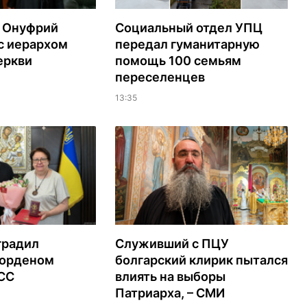
 Онуфрий
Социальный отдел УПЦ
с иерархом
передал гуманитарную
еркви
помощь 100 семьям
переселенцев
13:35
градил
Служивший с ПЦУ
орденом
болгарский клирик пытался
ЭСС
влиять на выборы
Патриарха, – СМИ