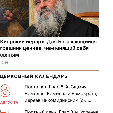
Кипрский иерарх: Для Бога кающийся
грешник ценнее, чем мнящий себя
святым
10:26
ЦЕРКОВНЫЙ КАЛЕНДАРЬ
8
Поста нет. Глас 8-й. Сщмчч.
Ермола́я, Ерми́ппа и Ермокра́та,
иереев Никомидийских (ок.
АВГУСТА
305). Прп. Моисе́я У́грина,
Постный день. Глас 8-й. Успение