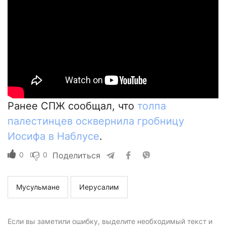
Ранее СПЖ сообщал, что
толпа
палестинцев осквернила гробницу
Иосифа в Наблусе
.
0
0
Поделиться
Мусульмане
Иерусалим
Если вы заметили ошибку, выделите необходимый текст и