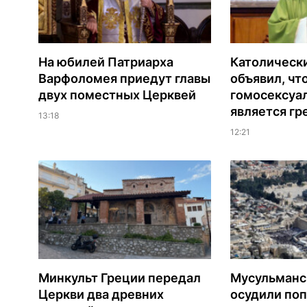
На юбилей Патриарха
Католическ
Варфоломея приедут главы
объявил, чт
двух поместных Церквей
гомосексуа
является гр
13:18
12:21
Минкульт Греции передал
Мусульманс
Церкви два древних
осудили по