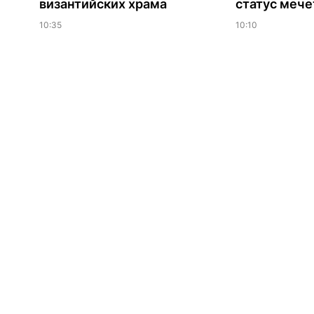
византийских храма
статус мече
10:35
10:10