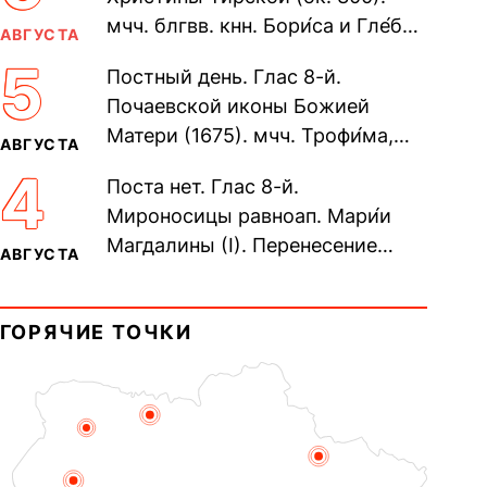
мчч. блгвв. кнн. Бори́са и Гле́ба,
АВГУСТА
во Святом Крещении Рома́на и
5
Постный день. Глас 8-й.
Дави́да (1015). Прп....
Почаевской иконы Божией
Матери (1675). мчч. Трофи́ма,
АВГУСТА
Фео́фила и с ними 13-ти
4
Поста нет. Глас 8-й.
мучеников (284–305). прав.
Мироносицы равноап. Мари́и
воина Фео́дора...
Магдалины (I). Перенесение
АВГУСТА
мощей сщмч. Фо́ки, епископа
Синопского (403–404). Прп.
ГОРЯЧИЕ ТОЧКИ
Корни́лия...