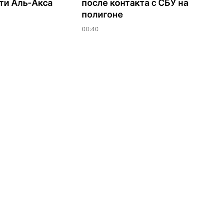
ти Аль-Акса
после контакта с СБУ на
полигоне
00:40