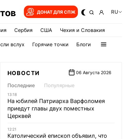
тов
RU
ДОНАТ ДЛЯ СПЖ
зия
Сербия
США
Чехия и Словакия
сли вслух
Горячие точки
Блоги
НОВОСТИ
06 Августа 2026
Последние
Популярные
13:18
На юбилей Патриарха Варфоломея
приедут главы двух поместных
Церквей
12:21
Католический епископ объявил, что