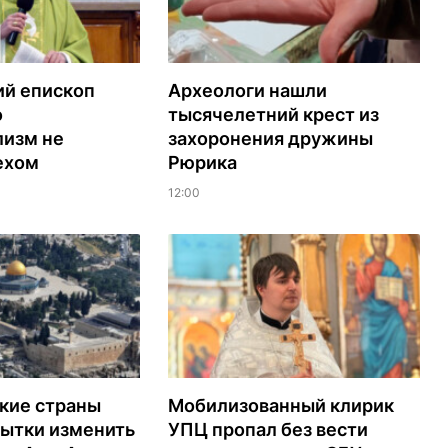
ий епископ
Археологи нашли
о
тысячелетний крест из
лизм не
захоронения дружины
ехом
Рюрика
12:00
кие страны
Мобилизованный клирик
пытки изменить
УПЦ пропал без вести