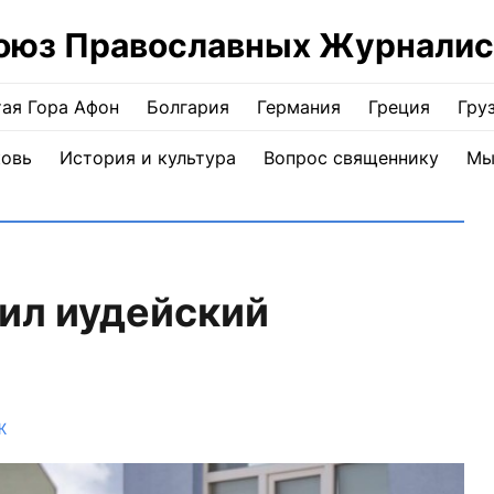
оюз Православных Журналис
ая Гора Афон
Болгария
Германия
Греция
Гру
ковь
История и культура
Вопрос священнику
Мы
ил иудейский
Ж