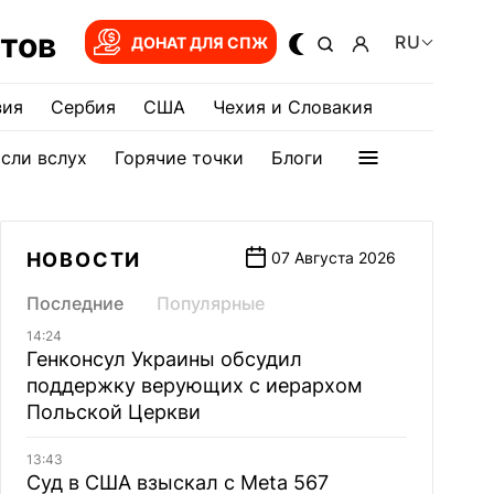
тов
RU
ДОНАТ ДЛЯ СПЖ
зия
Сербия
США
Чехия и Словакия
сли вслух
Горячие точки
Блоги
НОВОСТИ
07 Августа 2026
Последние
Популярные
14:24
Генконсул Украины обсудил
поддержку верующих с иерархом
Польской Церкви
13:43
Суд в США взыскал с Meta 567