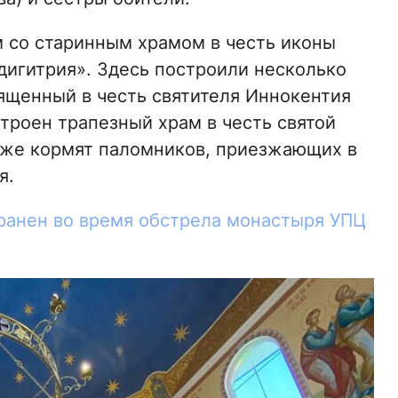
м со старинным храмом в честь иконы
игитрия». Здесь построили несколько
вященный в честь святителя Иннокентия
троен трапезный храм в честь святой
уже кормят паломников, приезжающих в
я.
ранен во время обстрела монастыря УПЦ