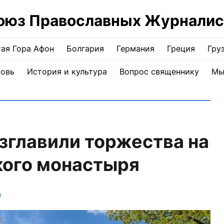
оюз Православных Журналис
ая Гора Афон
Болгария
Германия
Греция
Гру
ковь
История и культура
Вопрос священнику
Мы
зглавили торжества на
кого монастыря
в