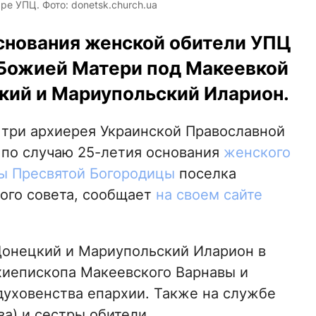
 УПЦ. Фото: donetsk.church.ua
снования женской обители УПЦ
 Божией Матери под Макеевкой
кий и Мариупольский Иларион.
, три архиерея Украинской Православной
 по случаю 25-летия основания
женского
ны Пресвятой Богородицы
поселка
ого совета, сообщает
на своем сайте
Донецкий и Мариупольский Иларион в
хиепископа Макеевского Варнавы и
духовенства епархии. Также на службе
а) и сестры обители.