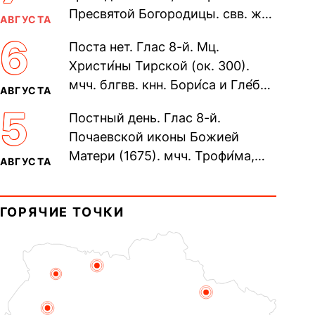
Пресвятой Богородицы. свв. жен
АВГУСТА
Олимпиа́ды, диаконисы (409) и
6
Поста нет. Глас 8-й. Мц.
прп. Евпракси́и девы,...
Христи́ны Тирской (ок. 300).
мчч. блгвв. кнн. Бори́са и Гле́ба,
АВГУСТА
во Святом Крещении Рома́на и
5
Постный день. Глас 8-й.
Дави́да (1015). Прп....
Почаевской иконы Божией
Матери (1675). мчч. Трофи́ма,
АВГУСТА
Фео́фила и с ними 13-ти
мучеников (284–305). прав.
ГОРЯЧИЕ ТОЧКИ
воина Фео́дора...