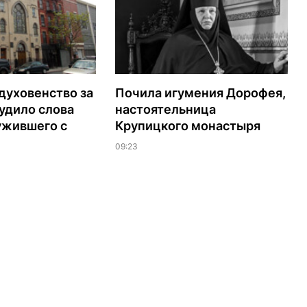
духовенство за
Почила игумения Дорофея,
удило слова
настоятельница
ужившего с
Крупицкого монастыря
09:23