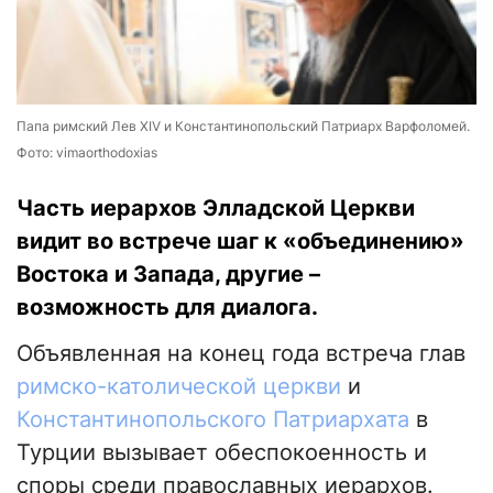
Папа римский Лев XIV и Константинопольский Патриарх Варфоломей.
Фото: vimaorthodoxias
Часть иерархов Элладской Церкви
видит во встрече шаг к «объединению»
Востока и Запада, другие –
возможность для диалога.
Объявленная на конец года встреча глав
римско-католической церкви
и
Константинопольского Патриархата
в
Турции вызывает обеспокоенность и
споры среди православных иерархов.