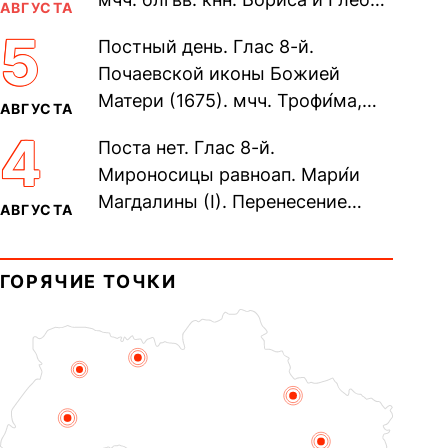
АВГУСТА
во Святом Крещении Рома́на и
5
Постный день. Глас 8-й.
Дави́да (1015). Прп....
Почаевской иконы Божией
Матери (1675). мчч. Трофи́ма,
АВГУСТА
Фео́фила и с ними 13-ти
4
Поста нет. Глас 8-й.
мучеников (284–305). прав.
Мироносицы равноап. Мари́и
воина Фео́дора...
Магдалины (I). Перенесение
АВГУСТА
мощей сщмч. Фо́ки, епископа
Синопского (403–404). Прп.
ГОРЯЧИЕ ТОЧКИ
Корни́лия...