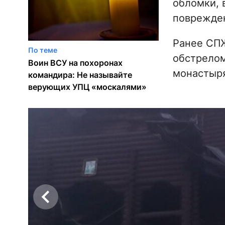
обломки, 
поврежден
Ранее С
По теме
обстрелом
Воин ВСУ на похоронах
монастыр
командира: Не называйте
верующих УПЦ «москалями»