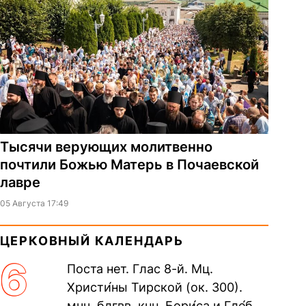
Тысячи верующих молитвенно
почтили Божью Матерь в Почаевской
лавре
05 Августа 17:49
ЦЕРКОВНЫЙ КАЛЕНДАРЬ
6
Поста нет. Глас 8-й. Мц.
Христи́ны Тирской (ок. 300).
мчч. блгвв. кнн. Бори́са и Гле́ба,