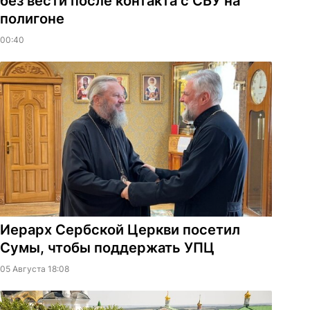
без вести после контакта с СБУ на
полигоне
00:40
Иерарх Сербской Церкви посетил
Сумы, чтобы поддержать УПЦ
05 Августа 18:08