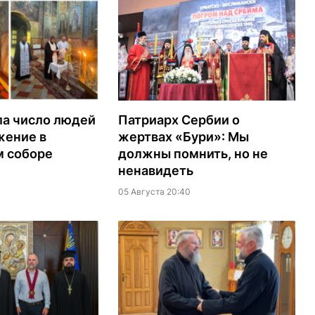
ла число людей
Патриарх Сербии о
жение в
жертвах «Бури»: Мы
м соборе
должны помнить, но не
ненавидеть
05 Августа 20:40