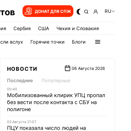
тов
RU
ДОНАТ ДЛЯ СПЖ
зия
Сербия
США
Чехия и Словакия
сли вслух
Горячие точки
Блоги
НОВОСТИ
06 Августа 2026
Последние
Популярные
00:40
Мобилизованный клирик УПЦ пропал
без вести после контакта с СБУ на
полигоне
05 Августа 21:07
ПЦУ показала число людей на