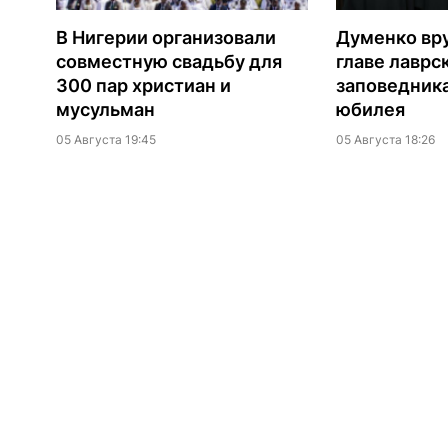
В Нигерии организовали
Думенко вр
совместную свадьбу для
главе лаврс
300 пар христиан и
заповедника
мусульман
юбилея
05 Августа 19:45
05 Августа 18:26