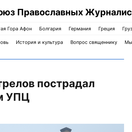
оюз Православных Журналис
ая Гора Афон
Болгария
Германия
Греция
Гру
ковь
История и культура
Вопрос священнику
Мы
трелов пострадал
м УПЦ