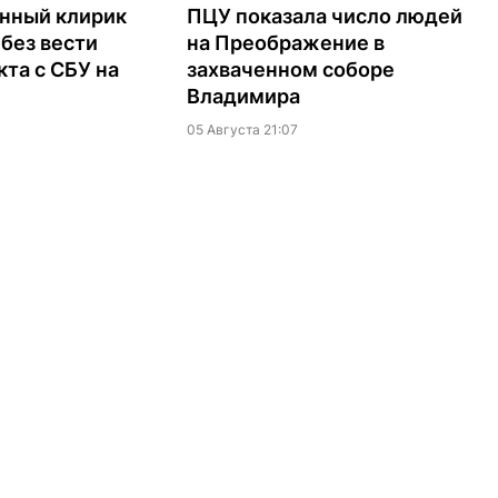
нный клирик
ПЦУ показала число людей
без вести
на Преображение в
кта с СБУ на
захваченном соборе
Владимира
05 Августа 21:07