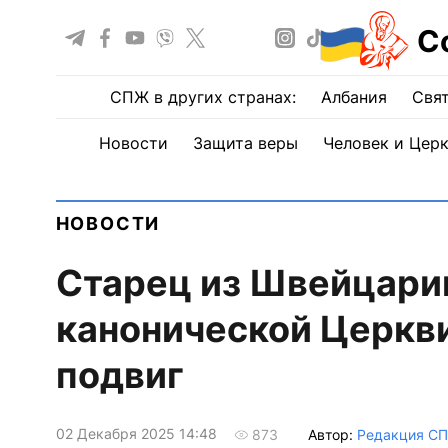
С
СПЖ в других странах:
Албания
Свят
Новости
Защита веры
Человек и Цер
НОВОСТИ
Старец из Швейцари
канонической Церкви 
подвиг
02 Декабря 2025 14:48
Автор:
Редакция С
873