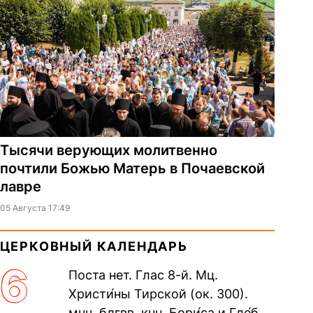
Тысячи верующих молитвенно
почтили Божью Матерь в Почаевской
лавре
05 Августа 17:49
ЦЕРКОВНЫЙ КАЛЕНДАРЬ
6
Поста нет. Глас 8-й. Мц.
Христи́ны Тирской (ок. 300).
мчч. блгвв. кнн. Бори́са и Гле́ба,