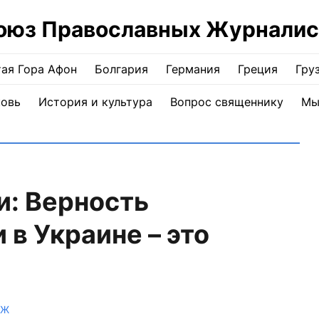
оюз Православных Журналис
ая Гора Афон
Болгария
Германия
Греция
Гру
ковь
История и культура
Вопрос священнику
Мы
и: Верность
в Украине – это
ПЖ