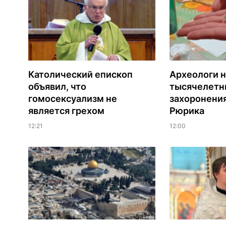
Католический епископ
Археологи 
объявил, что
тысячелетни
гомосексуализм не
захоронени
является грехом
Рюрика
12:21
12:00