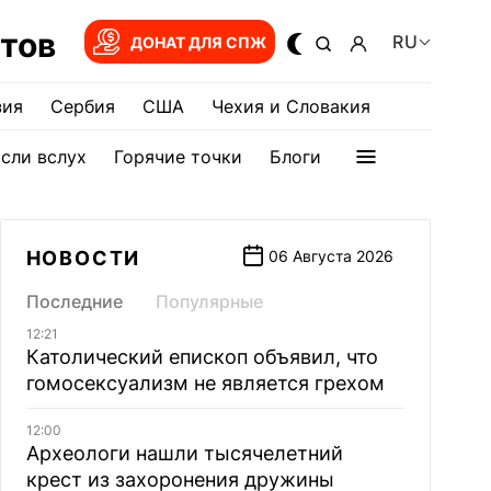
тов
RU
ДОНАТ ДЛЯ СПЖ
зия
Сербия
США
Чехия и Словакия
сли вслух
Горячие точки
Блоги
НОВОСТИ
06 Августа 2026
Последние
Популярные
12:21
Католический епископ объявил, что
гомосексуализм не является грехом
12:00
Археологи нашли тысячелетний
крест из захоронения дружины