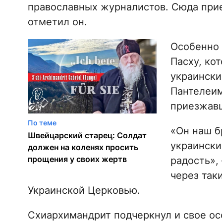
православных журналистов. Сюда прие
отметил он.
Особенно 
Пасху, ко
украински
Пантелеим
приезжавш
По теме
«Он наш б
Швейцарский старец: Солдат
украински
должен на коленях просить
прощения у своих жертв
радость», 
через так
Украинской Церковью.
Схиархимандрит подчеркнул и свое о