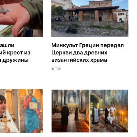
нашли
Минкульт Греции передал
й крест из
Церкви два древних
я дружины
византийских храма
10:35