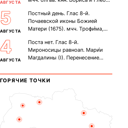
АВГУСТА
во Святом Крещении Рома́на и
5
Постный день. Глас 8-й.
Дави́да (1015). Прп....
Почаевской иконы Божией
Матери (1675). мчч. Трофи́ма,
АВГУСТА
Фео́фила и с ними 13-ти
4
Поста нет. Глас 8-й.
мучеников (284–305). прав.
Мироносицы равноап. Мари́и
воина Фео́дора...
Магдалины (I). Перенесение
АВГУСТА
мощей сщмч. Фо́ки, епископа
Синопского (403–404). Прп.
ГОРЯЧИЕ ТОЧКИ
Корни́лия...