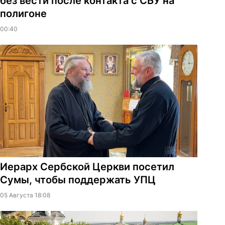
без вести после контакта с СБУ на
полигоне
00:40
Иерарх Сербской Церкви посетил
Сумы, чтобы поддержать УПЦ
05 Августа 18:08