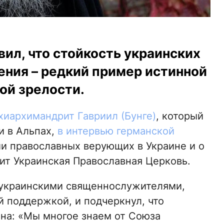
ил, что стойкость украинских
ния – редкий пример истинной
ой зрелости.
хиархимандрит Гавриил (Бунге)
, который
и в Альпах,
в интервью германской
и православных верующих в Украине и о
ит Украинская Православная Церковь.
с украинскими священнослужителями,
й поддержкой, и подчеркнул, что
тна: «Мы многое знаем от Союза