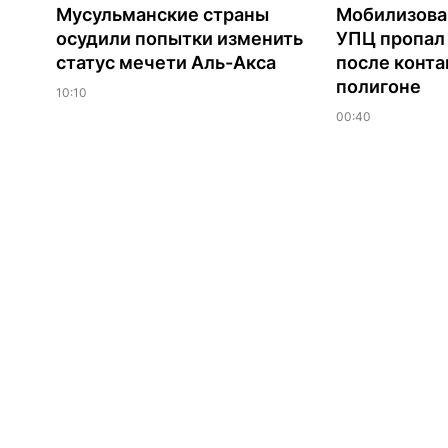
Мусульманские страны
Мобилизова
осудили попытки изменить
УПЦ пропал 
статус мечети Аль-Акса
после конта
полигоне
10:10
00:40