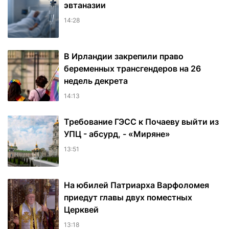
эвтаназии
14:28
В Ирландии закрепили право
беременных трансгендеров на 26
недель декрета
14:13
Требование ГЭСС к Почаеву выйти из
УПЦ - абсурд, - «Миряне»
13:51
На юбилей Патриарха Варфоломея
приедут главы двух поместных
Церквей
13:18