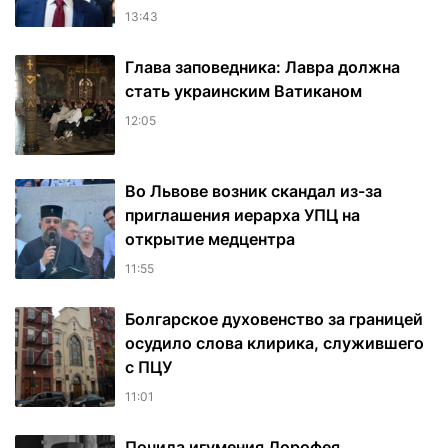
13:43
Глава заповедника: Лавра должна
стать украинским Ватиканом
12:05
Во Львове возник скандал из-за
приглашения иерарха УПЦ на
открытие медцентра
11:55
Болгарское духовенство за границей
осудило слова клирика, служившего
с ПЦУ
11:01
Почила игумения Дорофея,