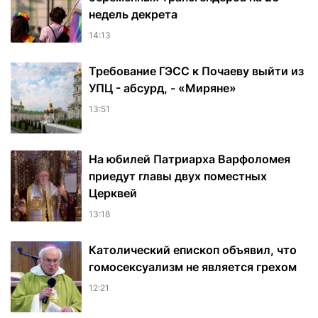
недель декрета
14:13
Требование ГЭСС к Почаеву выйти из
УПЦ - абсурд, - «Миряне»
13:51
На юбилей Патриарха Варфоломея
приедут главы двух поместных
Церквей
13:18
Католический епископ объявил, что
гомосексуализм не является грехом
12:21