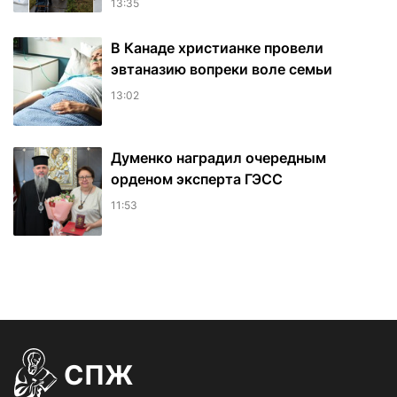
13:35
В Канаде христианке провели
эвтаназию вопреки воле семьи
13:02
Думенко наградил очередным
орденом эксперта ГЭСС
11:53
СПЖ