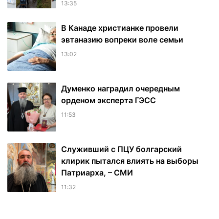
13:35
В Канаде христианке провели
эвтаназию вопреки воле семьи
13:02
Думенко наградил очередным
орденом эксперта ГЭСС
11:53
Служивший с ПЦУ болгарский
клирик пытался влиять на выборы
Патриарха, – СМИ
11:32