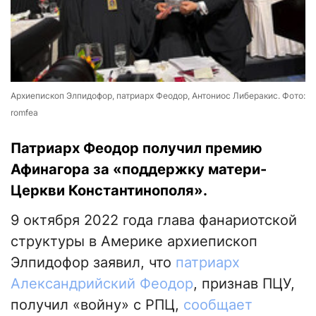
Архиепископ Элпидофор, патриарх Феодор, Антониос Либеракис. Фото:
romfea
Патриарх Феодор получил премию
Афинагора за «поддержку матери-
Церкви Константинополя».
9 октября 2022 года глава фанариотской
структуры в Америке архиепископ
Элпидофор заявил, что
патриарх
Александрийский Феодор
, признав ПЦУ,
получил «войну» с РПЦ,
сообщает