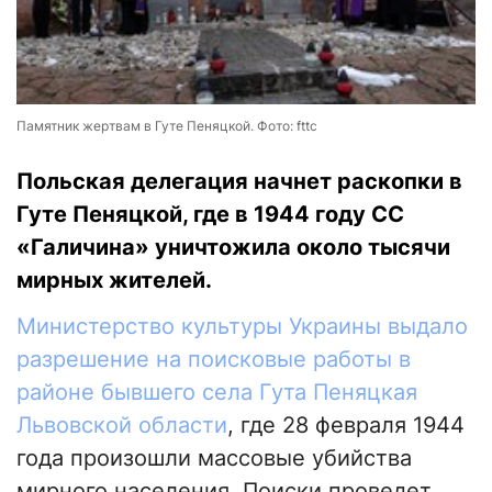
Памятник жертвам в Гуте Пеняцкой. Фото: fttc
Польская делегация начнет раскопки в
Гуте Пеняцкой, где в 1944 году СС
«Галичина» уничтожила около тысячи
мирных жителей.
Министерство культуры Украины
выдало
разрешение на поисковые работы в
районе бывшего села Гута Пеняцкая
Львовской области
, где 28 февраля 1944
года произошли массовые убийства
мирного населения. Поиски проведет