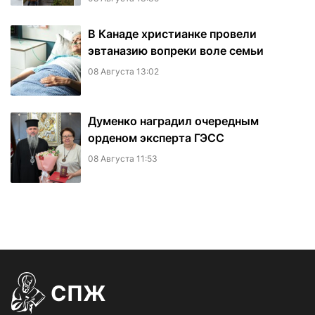
В Канаде христианке провели
эвтаназию вопреки воле семьи
08 Августа 13:02
Думенко наградил очередным
орденом эксперта ГЭСС
08 Августа 11:53
СПЖ